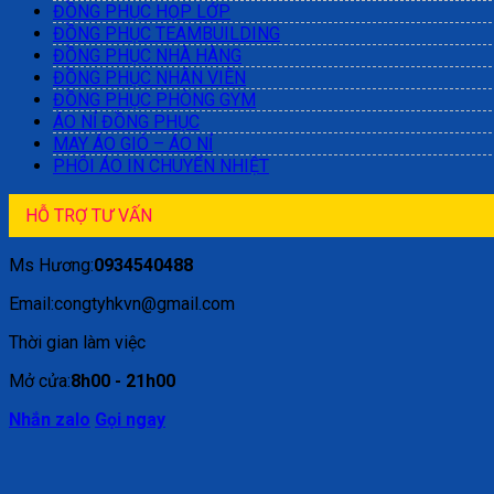
ĐỒNG PHỤC HỌP LỚP
ĐỒNG PHỤC TEAMBUILDING
ĐỒNG PHỤC NHÀ HÀNG
ĐỒNG PHỤC NHÂN VIÊN
ĐỒNG PHỤC PHÒNG GYM
ÁO NỈ ĐỒNG PHỤC
MAY ÁO GIÓ – ÁO NỈ
PHÔI ÁO IN CHUYỂN NHIỆT
HỖ TRỢ TƯ VẤN
Ms Hương:
0934540488
Email:congtyhkvn@gmail.com
Thời gian làm việc
Mở cửa:
8h00 - 21h00
Nhắn zalo
Gọi ngay