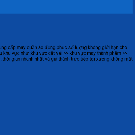
 cung cấp may quần áo đồng phục số lượng không giới hạn cho
 khu vực như :khu vực cắt vải >> khu vực may thành phẩm >>
ời gian nhanh nhất và giá thành trực tiếp tại xưởng không mất