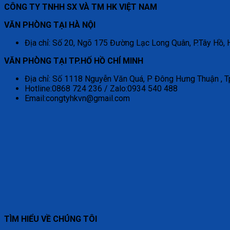
CÔNG TY TNHH SX VÀ TM HK VIỆT NAM
VĂN PHÒNG TẠI HÀ NỘI
Địa chỉ: Số 20, Ngõ 175 Đường Lạc Long Quân, P.Tây Hồ, 
VĂN PHÒNG TẠI TP.HỐ HỒ CHÍ MINH
Địa chỉ: Số 1118 Nguyễn Văn Quá, P Đông Hưng Thuận , T
Hotline:0868 724 236 / Zalo:0934 540 488
Email:congtyhkvn@gmail.com
TÌM HIỂU VỀ CHÚNG TÔI