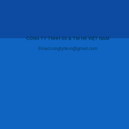
CÔNG TY TNHH SX & TM HK VIỆT NAM
Email:congtyhkvn@gmail.com