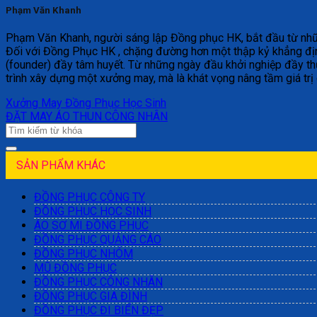
Phạm Văn Khanh
Phạm Văn Khanh, người sáng lập Đồng phục HK, bắt đầu từ những 
Đối với Đồng Phục HK , chặng đường hơn một thập kỷ khẳng địn
(founder) đầy tâm huyết. Từ những ngày đầu khởi nghiệp đầy th
trình xây dựng một xưởng may, mà là khát vọng nâng tầm giá trị
Xưởng May Đồng Phục Học Sinh
ĐẶT MAY ÁO THUN CÔNG NHÂN
SẢN PHẨM KHÁC
ĐỒNG PHỤC CÔNG TY
ĐỒNG PHỤC HỌC SINH
ÁO SƠ MI ĐỒNG PHỤC
ĐỒNG PHỤC QUẢNG CÁO
ĐỒNG PHỤC NHÓM
MŨ ĐỒNG PHỤC
ĐỒNG PHỤC CÔNG NHÂN
ĐỒNG PHỤC GIA ĐÌNH
ĐỒNG PHỤC ĐI BIỂN ĐẸP