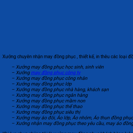
Xưởng chuyên nhận may đồng phục , thiết kế, in thêu các loại đ
– Xưởng may đồng phục học sinh, sinh viên
– Xưởng
may đồng phục công ty
– Xưởng may đồng phục công nhân
– Xưởng may đồng phục lớp
– Xưởng may đồng phục nhà hàng, khách sạn
– Xưởng may đồng phục ngân hàng
– Xưởng may đồng phục mầm non
– Xưởng may đồng phục thể thao
– Xưởng may đồng phục siêu thị
– Xưởng may áo đôi, Áo lớp, Áo nhóm, Áo thun đồng phụ
– Xưởng nhận may đồng phục theo yêu cầu, may áo đồng 