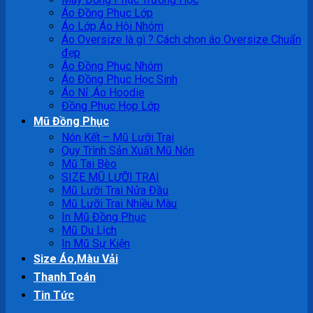
Áo Đồng Phục Lớp
Áo Lớp Áo Hội Nhóm
Áo Oversize là gì ? Cách chọn áo Oversize Chuẩn
đẹp
Áo Đồng Phục Nhóm
Áo Đồng Phục Học Sinh
Áo Nỉ ,Áo Hoodie
Đồng Phục Họp Lớp
Mũ Đồng Phục
Nón Kết – Mũ Lưỡi Trai
Quy Trình Sản Xuất Mũ Nón
Mũ Tai Bèo
SIZE MŨ LƯỠI TRAI
Mũ Lưỡi Trai Nửa Đầu
Mũ Lưỡi Trai Nhiều Màu
In Mũ Đồng Phục
Mũ Du Lịch
In Mũ Sự Kiện
Size Áo,Màu Vải
Thanh Toán
Tin Tức