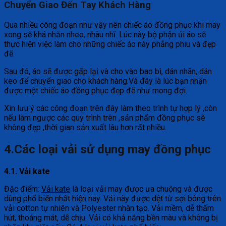
Chuyển Giao Đến Tay Khách Hàng
Qua nhiều công đoạn như vậy nên chiếc áo đồng phục khi may
xong sẽ khá nhăn nheo, nhàu nhĩ. Lúc này bộ phận ủi áo sẽ
thực hiện việc làm cho những chiếc áo này phẳng phiu và đẹp
đẽ.
Sau đó, áo sẽ được gấp lại và cho vào bao bì, dán nhãn, dán
keo để chuyển giao cho khách hàng.Và đây là lúc bạn nhận
được một chiếc áo đồng phục đẹp đẽ như mong đợi.
Xin lưu ý các công đoạn trên đây làm theo trình tự hợp lý ,còn
nếu làm ngược các quy trình trên ,sản phẩm đồng phục sẽ
không đẹp ,thời gian sản xuất lâu hơn rất nhiều.
4.Các loại vải sử dụng may đồng phục
4.1. Vải kate
Đặc điểm:
Vải kate
là loại vải may được ưa chuộng và được
dùng phổ biến nhất hiện nay. Vải này được dệt từ sợi bông trên
vải cotton tự nhiên và Polyester nhân tạo. Vải mềm, dễ thấm
hút, thoáng mát, dễ chịu. Vải có khả năng bền màu và không bị