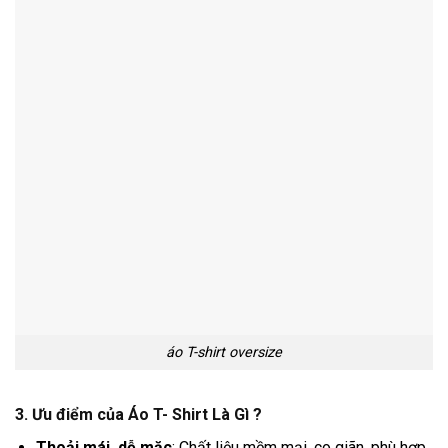
áo T-shirt oversize
3. Ưu điểm của Áo T- Shirt Là Gì ?
Thoải mái, dễ mặc
: Chất liệu mềm mại, co giãn, phù hợp