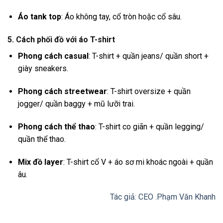
Áo tank top
: Áo không tay, cổ tròn hoặc cổ sâu.
5. Cách phối đồ với áo T-shirt
Phong cách casual
: T-shirt + quần jeans/ quần short +
giày sneakers.
Phong cách streetwear
: T-shirt oversize + quần
jogger/ quần baggy + mũ lưỡi trai.
Phong cách thể thao
: T-shirt co giãn + quần legging/
quần thể thao.
Mix đồ layer
: T-shirt cổ V + áo sơ mi khoác ngoài + quần
âu.
Tác giả: CEO .Phạm Văn Khanh