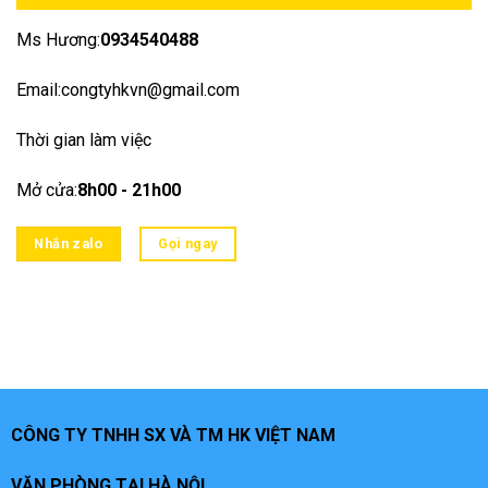
Ms Hương:
0934540488
Email:congtyhkvn@gmail.com
Thời gian làm việc
Mở cửa:
8h00 - 21h00
Nhắn zalo
Gọi ngay
CÔNG TY TNHH SX VÀ TM HK VIỆT NAM
VĂN PHÒNG TẠI HÀ NỘI