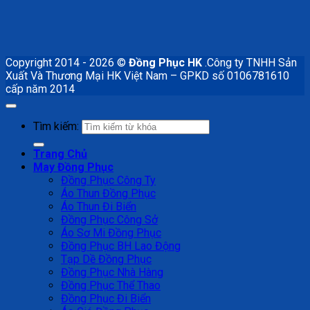
Copyright 2014 - 2026 ©
Đồng Phục HK
.Công ty TNHH Sản
Xuất Và Thương Mại HK Việt Nam – GPKD số 0106781610
cấp năm 2014
Tìm kiếm:
Trang Chủ
May Đồng Phục
Đồng Phục Công Ty
Áo Thun Đồng Phục
Áo Thun Đi Biển
Đồng Phục Công Sở
Áo Sơ Mi Đồng Phục
Đồng Phục BH Lao Động
Tạp Dề Đồng Phục
Đồng Phục Nhà Hàng
Đồng Phục Thể Thao
Đồng Phục Đi Biển