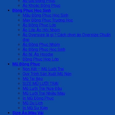
Áo Gió Đồng Phục
Áo Khoác Đồng Phục
Đồng Phục Học Sinh
Mẫu Đồng Phục Học Sinh
May Đồng Phục Trường Học
Áo Đồng Phục Lớp
Áo Lớp Áo Hội Nhóm
Áo Oversize là gì ? Cách chọn áo Oversize Chuẩn
đẹp
Áo Đồng Phục Nhóm
Áo Đồng Phục Học Sinh
Áo Nỉ ,Áo Hoodie
Đồng Phục Họp Lớp
Mũ Đồng Phục
Nón Kết – Mũ Lưỡi Trai
Quy Trình Sản Xuất Mũ Nón
Mũ Tai Bèo
SIZE MŨ LƯỠI TRAI
Mũ Lưỡi Trai Nửa Đầu
Mũ Lưỡi Trai Nhiều Màu
In Mũ Đồng Phục
Mũ Du Lịch
In Mũ Sự Kiện
Size Áo,Màu Vải