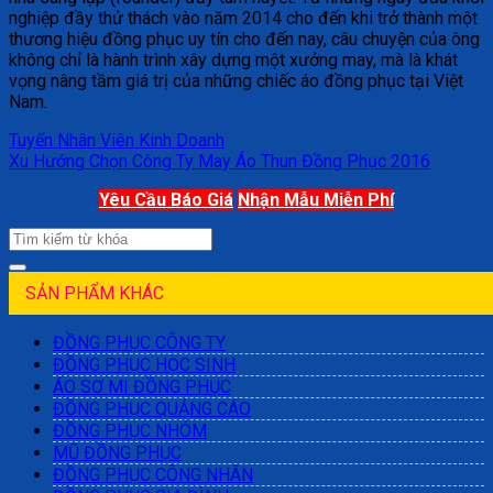
nghiệp đầy thử thách vào năm 2014 cho đến khi trở thành một
thương hiệu đồng phục uy tín cho đến nay, câu chuyện của ông
không chỉ là hành trình xây dựng một xưởng may, mà là khát
vọng nâng tầm giá trị của những chiếc áo đồng phục tại Việt
Nam.
Tuyển Nhân Viên Kinh Doanh
Xu Hướng Chọn Công Ty May Áo Thun Đồng Phục 2016
Yêu Cầu Báo Giá
Nhận Mẫu Miễn Phí
SẢN PHẨM KHÁC
ĐỒNG PHỤC CÔNG TY
ĐỒNG PHỤC HỌC SINH
ÁO SƠ MI ĐỒNG PHỤC
ĐỒNG PHỤC QUẢNG CÁO
ĐỒNG PHỤC NHÓM
MŨ ĐỒNG PHỤC
ĐỒNG PHỤC CÔNG NHÂN