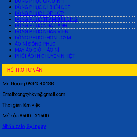
ĐỒNG PHỤC GIA ĐÌNH
ĐỒNG PHỤC ĐI BIỂN ĐẸP
ĐỒNG PHỤC HỌP LỚP
ĐỒNG PHỤC TEAMBUILDING
ĐỒNG PHỤC NHÀ HÀNG
ĐỒNG PHỤC NHÂN VIÊN
ĐỒNG PHỤC PHÒNG GYM
ÁO NỈ ĐỒNG PHỤC
MAY ÁO GIÓ – ÁO NỈ
PHÔI ÁO IN CHUYỂN NHIỆT
HỖ TRỢ TƯ VẤN
Ms Hương:
0934540488
Email:congtyhkvn@gmail.com
Thời gian làm việc
Mở cửa:
8h00 - 21h00
Nhắn zalo
Gọi ngay