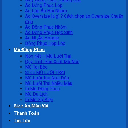
Áo Đồng Phục Lớp
Áo Lớp Áo Hội Nhóm
Áo Oversize là gì ? Cách chọn áo Oversize Chuẩn
đẹp
Áo Đồng Phục Nhóm
Áo Đồng Phục Học Sinh
Áo Nỉ ,Áo Hoodie
Đồng Phục Họp Lớp
Mũ Đồng Phục
Nón Kết – Mũ Lưỡi Trai
Quy Trình Sản Xuất Mũ Nón
Mũ Tai Bèo
SIZE MŨ LƯỠI TRAI
Mũ Lưỡi Trai Nửa Đầu
Mũ Lưỡi Trai Nhiều Màu
In Mũ Đồng Phục
Mũ Du Lịch
In Mũ Sự Kiện
Size Áo,Màu Vải
Thanh Toán
Tin Tức