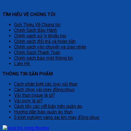
TÌM HIỂU VỀ CHÚNG TÔI
Giới Thiệu Về Chúng tôi
Chính Sách Bảo Hành
Chính sách xử lý khiếu nại
Chính sách đổi trả và hoàn tiền
Chính sách vận chuyển và giao nhận
Chính Sách Thanh Toán
Chính sách bảo mật thông tin
Liên Hệ
THÔNG TIN SẢN PHẨM
Cách phân biệt các loại vải thun
Cách chọn vải may đồng phục
Vải thun pique là gì?
Vải poly là gì?
Cách tẩy các vết bẩn trên quần áo
Hướng dẫn bảo quản áo thun
5 kinh nghiệm vàng sai khi may đồng phục