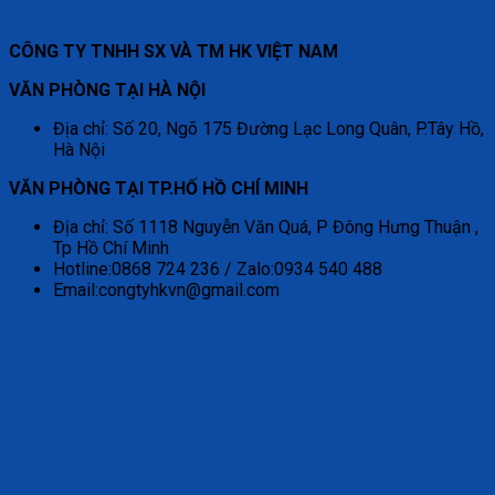
CÔNG TY TNHH SX VÀ TM HK VIỆT NAM
VĂN PHÒNG TẠI HÀ NỘI
Địa chỉ: Số 20, Ngõ 175 Đường Lạc Long Quân, P.Tây Hồ,
Hà Nội
VĂN PHÒNG TẠI TP.HỐ HỒ CHÍ MINH
Địa chỉ: Số 1118 Nguyễn Văn Quá, P Đông Hưng Thuận ,
Tp Hồ Chí Minh
Hotline:0868 724 236 / Zalo:0934 540 488
Email:congtyhkvn@gmail.com