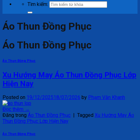
Tìm kiếm:
Áo Thun Đồng Phục
Áo Thun Đồng Phục
Áo Thun Đồng Phục
Xu Hướng May Áo Thun Đồng Phục Lớp
Hiện Nay
Posted on
19/12/2025
18/07/2026
by
Phạm Văn Khanh
Đọc thêm
→
Đăng trong
Áo Thun Đồng Phục
|
Tagged
Xu Hướng May Áo
Thun Đồng Phục Lớp Hiện Nay
Áo Thun Đồng Phục