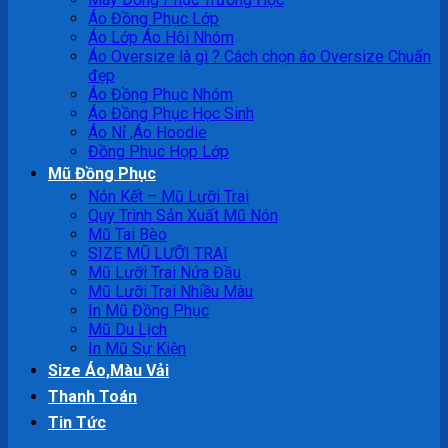
Áo Đồng Phục Lớp
Áo Lớp Áo Hội Nhóm
Áo Oversize là gì ? Cách chọn áo Oversize Chuẩn
đẹp
Áo Đồng Phục Nhóm
Áo Đồng Phục Học Sinh
Áo Nỉ ,Áo Hoodie
Đồng Phục Họp Lớp
Mũ Đồng Phục
Nón Kết – Mũ Lưỡi Trai
Quy Trình Sản Xuất Mũ Nón
Mũ Tai Bèo
SIZE MŨ LƯỠI TRAI
Mũ Lưỡi Trai Nửa Đầu
Mũ Lưỡi Trai Nhiều Màu
In Mũ Đồng Phục
Mũ Du Lịch
In Mũ Sự Kiện
Size Áo,Màu Vải
Thanh Toán
Tin Tức