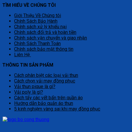
TÌM HIỂU VỀ CHÚNG TÔI
Giới Thiệu Về Chúng tôi
Chính Sách Bảo Hành
Chính sách xử lý khiếu nại
Chính sách đổi trả và hoàn tiền
Chính sách vận chuyển và giao nhận
Chính Sách Thanh Toán
Chính sách bảo mật thông tin
Liên Hệ
THÔNG TIN SẢN PHẨM
Cách phân biệt các loại vải thun
Cách chọn vải may đồng phục
Vải thun pique là gì?
Vải poly là gì?
Cách tẩy các vết bẩn trên quần áo
Hướng dẫn bảo quản áo thun
5 kinh nghiệm vàng sai khi may đồng phục