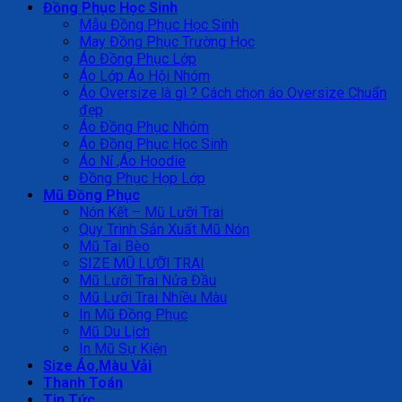
Đồng Phục Học Sinh
Mẫu Đồng Phục Học Sinh
May Đồng Phục Trường Học
Áo Đồng Phục Lớp
Áo Lớp Áo Hội Nhóm
Áo Oversize là gì ? Cách chọn áo Oversize Chuẩn
đẹp
Áo Đồng Phục Nhóm
Áo Đồng Phục Học Sinh
Áo Nỉ ,Áo Hoodie
Đồng Phục Họp Lớp
Mũ Đồng Phục
Nón Kết – Mũ Lưỡi Trai
Quy Trình Sản Xuất Mũ Nón
Mũ Tai Bèo
SIZE MŨ LƯỠI TRAI
Mũ Lưỡi Trai Nửa Đầu
Mũ Lưỡi Trai Nhiều Màu
In Mũ Đồng Phục
Mũ Du Lịch
In Mũ Sự Kiện
Size Áo,Màu Vải
Thanh Toán
Tin Tức