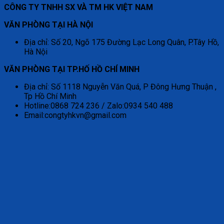
CÔNG TY TNHH SX VÀ TM HK VIỆT NAM
VĂN PHÒNG TẠI HÀ NỘI
Địa chỉ: Số 20, Ngõ 175 Đường Lạc Long Quân, P.Tây Hồ,
Hà Nội
VĂN PHÒNG TẠI TP.HỐ HỒ CHÍ MINH
Địa chỉ: Số 1118 Nguyễn Văn Quá, P Đông Hưng Thuận ,
Tp Hồ Chí Minh
Hotline:0868 724 236 / Zalo:0934 540 488
Email:congtyhkvn@gmail.com