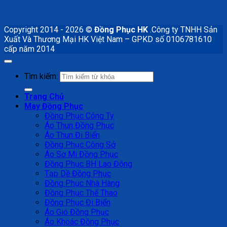
Copyright 2014 - 2026 ©
Đồng Phục HK
.Công ty TNHH Sản
Xuất Và Thương Mại HK Việt Nam – GPKD số 0106781610
cấp năm 2014
Tìm kiếm:
Trang Chủ
May Đồng Phục
Đồng Phục Công Ty
Áo Thun Đồng Phục
Áo Thun Đi Biển
Đồng Phục Công Sở
Áo Sơ Mi Đồng Phục
Đồng Phục BH Lao Động
Tạp Dề Đồng Phục
Đồng Phục Nhà Hàng
Đồng Phục Thể Thao
Đồng Phục Đi Biển
Áo Gió Đồng Phục
Áo Khoác Đồng Phục