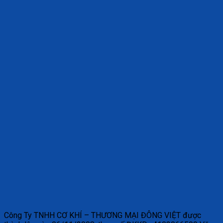
Công Ty TNHH CƠ KHÍ – THƯƠNG MẠI ĐÔNG VIỆT được