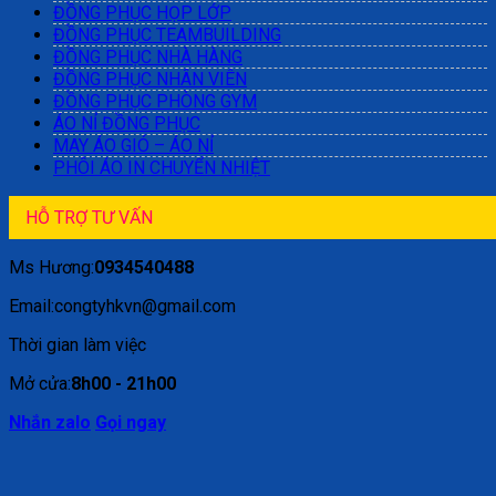
ĐỒNG PHỤC HỌP LỚP
ĐỒNG PHỤC TEAMBUILDING
ĐỒNG PHỤC NHÀ HÀNG
ĐỒNG PHỤC NHÂN VIÊN
ĐỒNG PHỤC PHÒNG GYM
ÁO NỈ ĐỒNG PHỤC
MAY ÁO GIÓ – ÁO NỈ
PHÔI ÁO IN CHUYỂN NHIỆT
HỖ TRỢ TƯ VẤN
Ms Hương:
0934540488
Email:congtyhkvn@gmail.com
Thời gian làm việc
Mở cửa:
8h00 - 21h00
Nhắn zalo
Gọi ngay