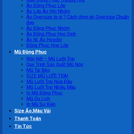
Áo Đồng Phục Lớp
Áo Lớp Áo Hội Nhóm
Áo Oversize là gì ? Cách chọn áo Oversize Chuẩn
đẹp
Áo Đồng Phục Nhóm
Áo Đồng Phục Học Sinh
Áo Nỉ ,Áo Hoodie
Đồng Phục Họp Lớp
Mũ Đồng Phục
Nón Kết – Mũ Lưỡi Trai
Quy Trình Sản Xuất Mũ Nón
Mũ Tai Bèo
SIZE MŨ LƯỠI TRAI
Mũ Lưỡi Trai Nửa Đầu
Mũ Lưỡi Trai Nhiều Màu
In Mũ Đồng Phục
Mũ Du Lịch
In Mũ Sự Kiện
Size Áo,Màu Vải
Thanh Toán
Tin Tức