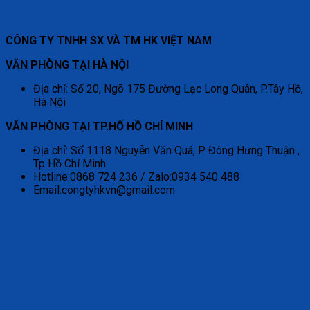
CÔNG TY TNHH SX VÀ TM HK VIỆT NAM
VĂN PHÒNG TẠI HÀ NỘI
Địa chỉ: Số 20, Ngõ 175 Đường Lạc Long Quân, P.Tây Hồ,
Hà Nội
VĂN PHÒNG TẠI TP.HỐ HỒ CHÍ MINH
Địa chỉ: Số 1118 Nguyễn Văn Quá, P Đông Hưng Thuận ,
Tp Hồ Chí Minh
Hotline:0868 724 236 / Zalo:0934 540 488
Email:congtyhkvn@gmail.com