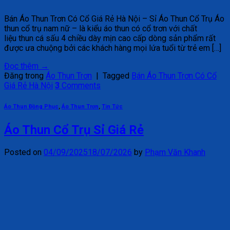
Bán Áo Thun Trơn Có Cổ Giá Rẻ Hà Nội – Sỉ Áo Thun Cổ Trụ Áo
thun cổ trụ nam nữ – là kiểu áo thun có cổ trơn với chất
liệu thun cá sấu 4 chiều dày mịn cao cấp dòng sản phẩm rất
được ưa chuộng bởi các khách hàng mọi lứa tuổi từ trẻ em […]
Đọc thêm
→
Đăng trong
Áo Thun Trơn
|
Tagged
Bán Áo Thun Trơn Có Cổ
Giá Rẻ Hà Nội
3
Comments
Áo Thun Đồng Phục
,
Áo Thun Trơn
,
Tin Tức
Áo Thun Cổ Trụ Sỉ Giá Rẻ
Posted on
04/09/2025
18/07/2026
by
Phạm Văn Khanh