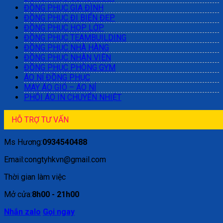
ĐỒNG PHỤC GIA ĐÌNH
ĐỒNG PHỤC ĐI BIỂN ĐẸP
ĐỒNG PHỤC HỌP LỚP
ĐỒNG PHỤC TEAMBUILDING
ĐỒNG PHỤC NHÀ HÀNG
ĐỒNG PHỤC NHÂN VIÊN
ĐỒNG PHỤC PHÒNG GYM
ÁO NỈ ĐỒNG PHỤC
MAY ÁO GIÓ – ÁO NỈ
PHÔI ÁO IN CHUYỂN NHIỆT
HỖ TRỢ TƯ VẤN
Ms Hương:
0934540488
Email:congtyhkvn@gmail.com
Thời gian làm việc
Mở cửa:
8h00 - 21h00
Nhắn zalo
Gọi ngay