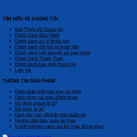
TÌM HIỂU VỀ CHÚNG TÔI
Giới Thiệu Về Chúng tôi
Chính Sách Bảo Hành
Chính sách xử lý khiếu nại
Chính sách đổi trả và hoàn tiền
Chính sách vận chuyển và giao nhận
Chính Sách Thanh Toán
Chính sách bảo mật thông tin
Liên Hệ
THÔNG TIN SẢN PHẨM
Cách phân biệt các loại vải thun
Cách chọn vải may đồng phục
Vải thun pique là gì?
Vải poly là gì?
Cách tẩy các vết bẩn trên quần áo
Hướng dẫn bảo quản áo thun
5 kinh nghiệm vàng sai khi may đồng phục