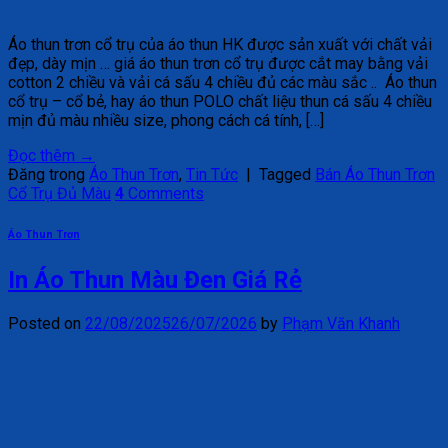
Áo thun trơn cổ trụ của áo thun HK được sản xuất với chất vải
đẹp, dày mịn … giá áo thun trơn cổ trụ được cắt may bằng vải
cotton 2 chiều và vải cá sấu 4 chiều đủ các màu sắc .. Áo thun
cổ trụ – cổ bẻ, hay áo thun POLO chất liệu thun cá sấu 4 chiều
mịn đủ màu nhiều size, phong cách cá tính, […]
Đọc thêm
→
Đăng trong
Áo Thun Trơn
,
Tin Tức
|
Tagged
Bán Áo Thun Trơn
Cổ Trụ Đủ Màu
4
Comments
Áo Thun Trơn
In Áo Thun Màu Đen Giá Rẻ
Posted on
22/08/2025
26/07/2026
by
Phạm Văn Khanh