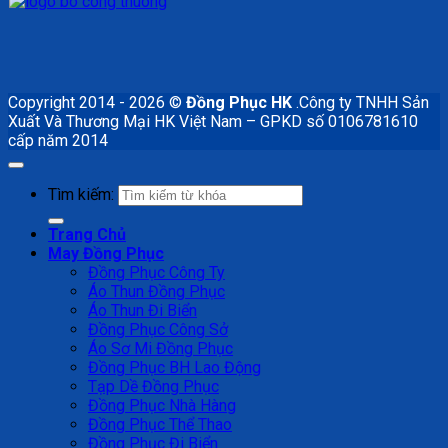
Copyright 2014 - 2026 ©
Đồng Phục HK
.Công ty TNHH Sản
Xuất Và Thương Mại HK Việt Nam – GPKD số 0106781610
cấp năm 2014
Tìm kiếm:
Trang Chủ
May Đồng Phục
Đồng Phục Công Ty
Áo Thun Đồng Phục
Áo Thun Đi Biển
Đồng Phục Công Sở
Áo Sơ Mi Đồng Phục
Đồng Phục BH Lao Động
Tạp Dề Đồng Phục
Đồng Phục Nhà Hàng
Đồng Phục Thể Thao
Đồng Phục Đi Biển