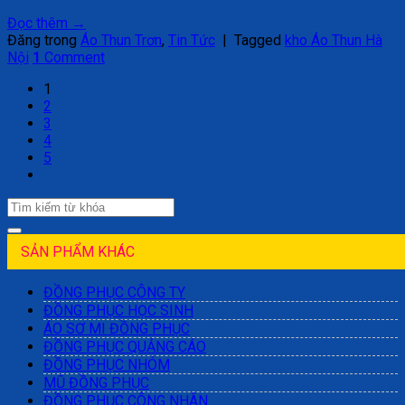
Đọc thêm
→
Đăng trong
Áo Thun Trơn
,
Tin Tức
|
Tagged
kho Áo Thun Hà
Nội
1
Comment
1
2
3
4
5
SẢN PHẨM KHÁC
ĐỒNG PHỤC CÔNG TY
ĐỒNG PHỤC HỌC SINH
ÁO SƠ MI ĐỒNG PHỤC
ĐỒNG PHỤC QUẢNG CÁO
ĐỒNG PHỤC NHÓM
MŨ ĐỒNG PHỤC
ĐỒNG PHỤC CÔNG NHÂN