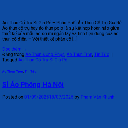
Áo Thun Cổ Trụ Sỉ Giá Rẻ – Phân Phối Áo Thun Cổ Trụ Giá Rẻ
Áo thun cổ trụ hay áo thun polo là sự kết hợp hoàn hảo giữa
thiết kế của mẫu áo sơ mi ngắn tay và tính tiện dụng của áo
thun cổ điển. – Với thiết kế phần cổ […]
Đọc thêm
→
Đăng trong
Áo Thun Đồng Phục
,
Áo Thun Trơn
,
Tin Tức
|
Tagged
Áo Thun Cổ Trụ Sỉ Giá Rẻ
Áo Thun Trơn
,
Tin Tức
Sỉ Áo Phông Hà Nội
Posted on
01/09/2025
18/07/2026
by
Phạm Văn Khanh