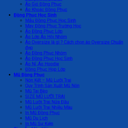
Áo Gió Đồng Phục
Áo Khoác Đồng Phục
Đồng Phục Học Sinh
Mẫu Đồng Phục Học Sinh
May Đồng Phục Trường Học
Áo Đồng Phục Lớp
Áo Lớp Áo Hội Nhóm
Áo Oversize là gì ? Cách chọn áo Oversize Chuẩn
đẹp
Áo Đồng Phục Nhóm
Áo Đồng Phục Học Sinh
Áo Nỉ ,Áo Hoodie
Đồng Phục Họp Lớp
Mũ Đồng Phục
Nón Kết – Mũ Lưỡi Trai
Quy Trình Sản Xuất Mũ Nón
Mũ Tai Bèo
SIZE MŨ LƯỠI TRAI
Mũ Lưỡi Trai Nửa Đầu
Mũ Lưỡi Trai Nhiều Màu
In Mũ Đồng Phục
Mũ Du Lịch
In Mũ Sự Kiện