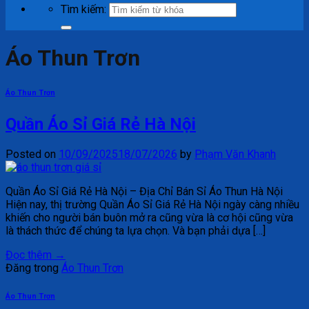
Tìm kiếm:
Áo Thun Trơn
Áo Thun Trơn
Quần Áo Sỉ Giá Rẻ Hà Nội
Posted on
10/09/2025
18/07/2026
by
Phạm Văn Khanh
Quần Áo Sỉ Giá Rẻ Hà Nội – Địa Chỉ Bán Sỉ Áo Thun Hà Nội
Hiện nay, thị trường Quần Áo Sỉ Giá Rẻ Hà Nội ngày càng nhiều
khiến cho người bán buôn mở ra cũng vừa là cơ hội cũng vừa
là thách thức để chúng ta lựa chọn. Và bạn phải dựa […]
Đọc thêm
→
Đăng trong
Áo Thun Trơn
Áo Thun Trơn