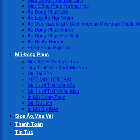
Mẫu Đồng Phục Học Sinh
May Đồng Phục Trường Học
Áo Đồng Phục Lớp
Áo Lớp Áo Hội Nhóm
Áo Oversize là gì ? Cách chọn áo Oversize Chuẩn đ
Áo Đồng Phục Nhóm
Áo Đồng Phục Học Sinh
Áo Nỉ ,Áo Hoodie
Đồng Phục Họp Lớp
Mũ Đồng Phục
Nón Kết – Mũ Lưỡi Trai
Quy Trình Sản Xuất Mũ Nón
Mũ Tai Bèo
SIZE MŨ LƯỠI TRAI
Mũ Lưỡi Trai Nửa Đầu
Mũ Lưỡi Trai Nhiều Màu
In Mũ Đồng Phục
Mũ Du Lịch
In Mũ Sự Kiện
Size Áo,Màu Vải
Thanh Toán
Tin Tức