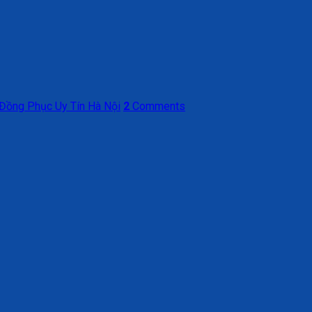
Đồng Phục Uy Tín Hà Nội
2
Comments