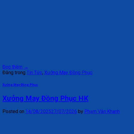
Đọc thêm
→
Đăng trong
Tin Tức
,
Xưởng May Đồng Phục
Xưởng May Đồng Phục
Xưởng May Đồng Phục HK
Posted on
14/08/2025
27/07/2026
by
Phạm Văn Khanh