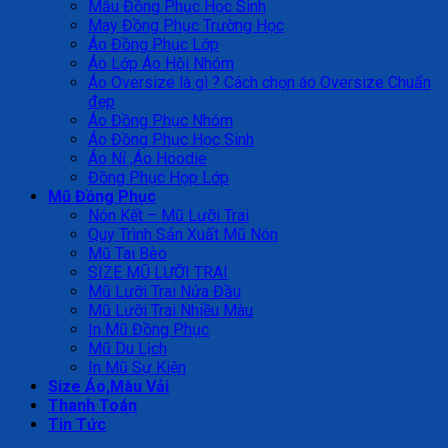
Mẫu Đồng Phục Học Sinh
May Đồng Phục Trường Học
Áo Đồng Phục Lớp
Áo Lớp Áo Hội Nhóm
Áo Oversize là gì ? Cách chọn áo Oversize Chuẩn
đẹp
Áo Đồng Phục Nhóm
Áo Đồng Phục Học Sinh
Áo Nỉ ,Áo Hoodie
Đồng Phục Họp Lớp
Mũ Đồng Phục
Nón Kết – Mũ Lưỡi Trai
Quy Trình Sản Xuất Mũ Nón
Mũ Tai Bèo
SIZE MŨ LƯỠI TRAI
Mũ Lưỡi Trai Nửa Đầu
Mũ Lưỡi Trai Nhiều Màu
In Mũ Đồng Phục
Mũ Du Lịch
In Mũ Sự Kiện
Size Áo,Màu Vải
Thanh Toán
Tin Tức