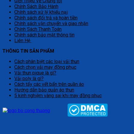
Giới Thiệu Về Chúng tôi
Chính Sách Bảo Hành
Chính sách xử lý khiếu nại
Chính sách đổi trả và hoàn tiền
Chính sách vận chuyển và giao nhận
Chính Sách Thanh Toán
Chính sách bảo mật thông tin
Liên Hệ
THÔNG TIN SẢN PHẨM
Cách phân biệt các loại vải thun
Cách chọn vải may đồng phục
Vải thun pique là gì?
Vải poly là gì?
Cách tẩy các vết bẩn trên quần áo
Hướng dẫn bảo quản áo thun
5 kinh nghiệm vàng sai khi may đồng phục