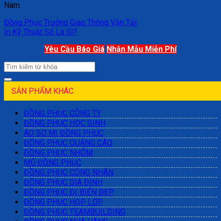
Nam.
Đồng Phục Trường Giao Thông Vận Tải
In Kỹ Thuật Số Là Gì?
Yêu Cầu Báo Giá
Nhận Mẫu Miễn Phí
SẢN PHẨM KHÁC
ĐỒNG PHỤC CÔNG TY
ĐỒNG PHỤC HỌC SINH
ÁO SƠ MI ĐỒNG PHỤC
ĐỒNG PHỤC QUẢNG CÁO
ĐỒNG PHỤC NHÓM
MŨ ĐỒNG PHỤC
ĐỒNG PHỤC CÔNG NHÂN
ĐỒNG PHỤC GIA ĐÌNH
ĐỒNG PHỤC ĐI BIỂN ĐẸP
ĐỒNG PHỤC HỌP LỚP
ĐỒNG PHỤC TEAMBUILDING