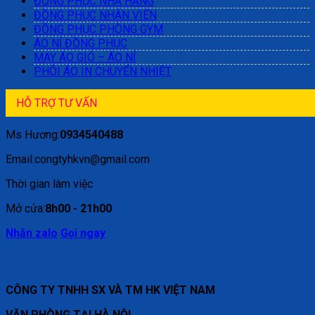
ĐỒNG PHỤC NHÀ HÀNG
ĐỒNG PHỤC NHÂN VIÊN
ĐỒNG PHỤC PHÒNG GYM
ÁO NỈ ĐỒNG PHỤC
MAY ÁO GIÓ – ÁO NỈ
PHÔI ÁO IN CHUYỂN NHIỆT
HỖ TRỢ TƯ VẤN
Ms Hương:
0934540488
Email:congtyhkvn@gmail.com
Thời gian làm việc
Mở cửa:
8h00 - 21h00
Nhắn zalo
Gọi ngay
CÔNG TY TNHH SX VÀ TM HK VIỆT NAM
VĂN PHÒNG TẠI HÀ NỘI