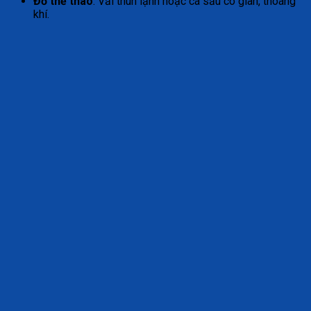
Đồ thể thao
: Vải thun lạnh hoặc cá sấu co giãn, thoáng
khí.