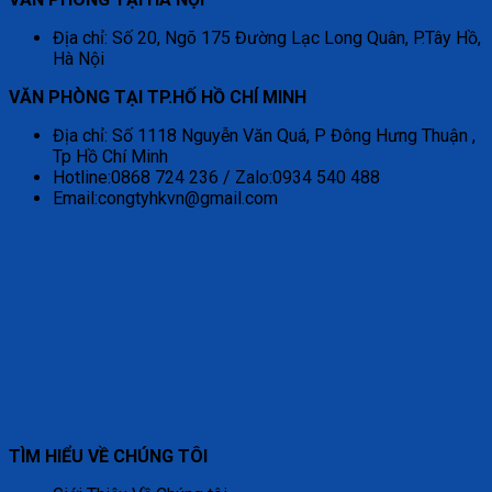
Địa chỉ: Số 20, Ngõ 175 Đường Lạc Long Quân, P.Tây Hồ,
Hà Nội
VĂN PHÒNG TẠI TP.HỐ HỒ CHÍ MINH
Địa chỉ: Số 1118 Nguyễn Văn Quá, P Đông Hưng Thuận ,
Tp Hồ Chí Minh
Hotline:0868 724 236 / Zalo:0934 540 488
Email:congtyhkvn@gmail.com
TÌM HIỂU VỀ CHÚNG TÔI