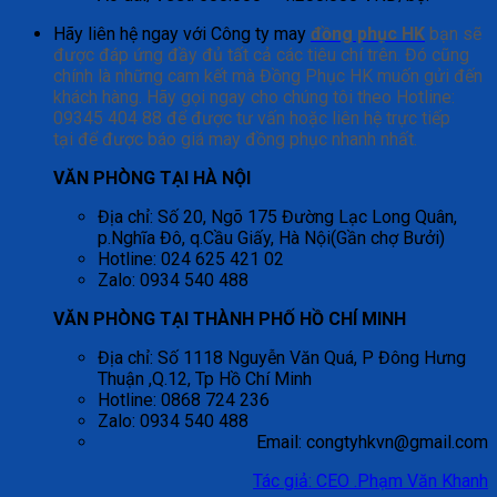
Hãy liên hệ ngay với Công ty may
đồng phục HK
bạn sẽ
được đáp ứng đầy đủ tất cả các tiêu chí trên. Đó cũng
chính là những cam kết mà Đồng Phục HK muốn gửi đến
khách hàng. Hãy gọi ngay cho chúng tôi theo Hotline:
09345 404 88 để được tư vấn hoặc liên hệ trực tiếp
tại để được báo giá may đồng phục nhanh nhất.
VĂN PHÒNG TẠI HÀ NỘI
Địa chỉ: Số 20, Ngõ 175 Đường Lạc Long Quân,
p.Nghĩa Đô, q.Cầu Giấy, Hà Nội(Gần chợ Bưởi)
Hotline: 024 625 421 02
Zalo: 0934 540 488
VĂN PHÒNG TẠI THÀNH PHỐ HỒ CHÍ MINH
Địa chỉ: Số 1118 Nguyễn Văn Quá, P Đông Hưng
Thuận ,Q.12, Tp Hồ Chí Minh
Hotline: 0868 724 236
Zalo: 0934 540 488
Email: congtyhkvn@gmail.com
Tác giả: CEO .Phạm Văn Khanh