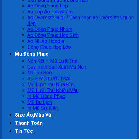
Áo Đồng Phục Lớp
Áo Lớp Áo Hội Nhóm
Áo Oversize là gì ? Cách chọn áo Oversize Chuẩn
đẹp
Áo Đồng Phục Nhóm
Áo Đồng Phục Học Sinh
Áo Nỉ ,Áo Hoodie
Đồng Phục Họp Lớp
Mũ Đồng Phục
Nón Kết – Mũ Lưỡi Trai
Quy Trình Sản Xuất Mũ Nón
Mũ Tai Bèo
SIZE MŨ LƯỠI TRAI
Mũ Lưỡi Trai Nửa Đầu
Mũ Lưỡi Trai Nhiều Màu
In Mũ Đồng Phục
Mũ Du Lịch
In Mũ Sự Kiện
Size Áo,Màu Vải
Thanh Toán
Tin Tức