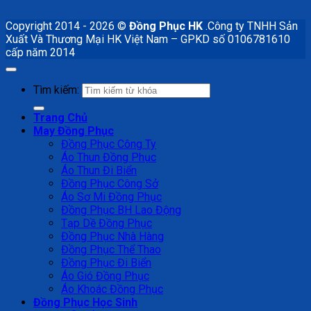
Copyright 2014 - 2026 ©
Đồng Phục HK
.Công ty TNHH Sản
Xuất Và Thương Mại HK Việt Nam – GPKD số 0106781610
cấp năm 2014
Tìm kiếm:
Trang Chủ
May Đồng Phục
Đồng Phục Công Ty
Áo Thun Đồng Phục
Áo Thun Đi Biển
Đồng Phục Công Sở
Áo Sơ Mi Đồng Phục
Đồng Phục BH Lao Động
Tạp Dề Đồng Phục
Đồng Phục Nhà Hàng
Đồng Phục Thể Thao
Đồng Phục Đi Biển
Áo Gió Đồng Phục
Áo Khoác Đồng Phục
Đồng Phục Học Sinh