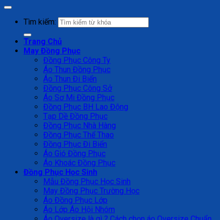
Tìm kiếm:
Trang Chủ
May Đồng Phục
Đồng Phục Công Ty
Áo Thun Đồng Phục
Áo Thun Đi Biển
Đồng Phục Công Sở
Áo Sơ Mi Đồng Phục
Đồng Phục BH Lao Động
Tạp Dề Đồng Phục
Đồng Phục Nhà Hàng
Đồng Phục Thể Thao
Đồng Phục Đi Biển
Áo Gió Đồng Phục
Áo Khoác Đồng Phục
Đồng Phục Học Sinh
Mẫu Đồng Phục Học Sinh
May Đồng Phục Trường Học
Áo Đồng Phục Lớp
Áo Lớp Áo Hội Nhóm
Áo Oversize là gì ? Cách chọn áo Oversize Chuẩn