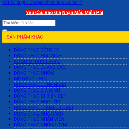
Vải TC là gì ? Có bao nhiêu loại vải tici ?
Yêu Cầu Báo Giá
Nhận Mẫu Miễn Phí
SẢN PHẨM KHÁC
ĐỒNG PHỤC CÔNG TY
ĐỒNG PHỤC HỌC SINH
ÁO SƠ MI ĐỒNG PHỤC
ĐỒNG PHỤC QUẢNG CÁO
ĐỒNG PHỤC NHÓM
MŨ ĐỒNG PHỤC
ĐỒNG PHỤC CÔNG NHÂN
ĐỒNG PHỤC GIA ĐÌNH
ĐỒNG PHỤC ĐI BIỂN ĐẸP
ĐỒNG PHỤC HỌP LỚP
ĐỒNG PHỤC TEAMBUILDING
ĐỒNG PHỤC NHÀ HÀNG
ĐỒNG PHỤC NHÂN VIÊN
ĐỒNG PHỤC PHÒNG GYM