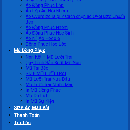
Áo Đồng Phục Lớp
Áo Lớp Áo Hội Nhóm
Áo Oversize là gì ? Cách chọn áo Oversize Chuẩn
đẹp
Áo Đồng Phục Nhóm
Áo Đồng Phục Học Sinh
Áo Nỉ ,Áo Hoodie
Đồng Phục Họp Lớp
Mũ Đồng Phục
Nón Kết – Mũ Lưỡi Trai
Quy Trình Sản Xuất Mũ Nón
Mũ Tai Bèo
SIZE MŨ LƯỠI TRAI
Mũ Lưỡi Trai Nửa Đầu
Mũ Lưỡi Trai Nhiều Màu
In Mũ Đồng Phục
Mũ Du Lịch
In Mũ Sự Kiện
Size Áo,Màu Vải
Thanh Toán
Tin Tức