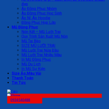
đẹp
Áo Đồng Phục Nhóm
Áo Đồng Phục Học Sinh
Áo Nỉ ,Áo Hoodie
Đồng Phục Họp Lớp
Mũ Đồng Phục
Nón Kết – Mũ Lưỡi Trai
Quy Trình Sản Xuất Mũ Nón
Mũ Tai Bèo
SIZE MŨ LƯỠI TRAI
Mũ Lưỡi Trai Nửa Đầu
Mũ Lưỡi Trai Nhiều Màu
In Mũ Đồng Phục
Mũ Du Lịch
In Mũ Sự Kiện
Size Áo,Màu Vải
Thanh Toán
Tin Tức
0934540488