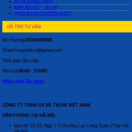
ÁO NỈ ĐỒNG PHỤC
MAY ÁO GIÓ – ÁO NỈ
PHÔI ÁO IN CHUYỂN NHIỆT
HỖ TRỢ TƯ VẤN
Ms Hương:
0934540488
Email:congtyhkvn@gmail.com
Thời gian làm việc
Mở cửa:
8h00 - 21h00
Nhắn zalo
Gọi ngay
CÔNG TY TNHH SX VÀ TM HK VIỆT NAM
VĂN PHÒNG TẠI HÀ NỘI
Địa chỉ: Số 20, Ngõ 175 Đường Lạc Long Quân, P.Tây Hồ,
Hà Nội