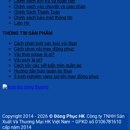
Chính sách đổi trả và hoàn tiền
Chính sách vận chuyển và giao nhận
Chính Sách Thanh Toán
Chính sách bảo mật thông tin
Liên Hệ
THÔNG TIN SẢN PHẨM
Cách phân biệt các loại vải thun
Cách chọn vải may đồng phục
Vải thun pique là gì?
Vải poly là gì?
Cách tẩy các vết bẩn trên quần áo
Hướng dẫn bảo quản áo thun
5 kinh nghiệm vàng sai khi may đồng phục
Copyright 2014 - 2026 ©
Đồng Phục HK
.Công ty TNHH Sản
Xuất Và Thương Mại HK Việt Nam – GPKD số 0106781610
cấp năm 2014