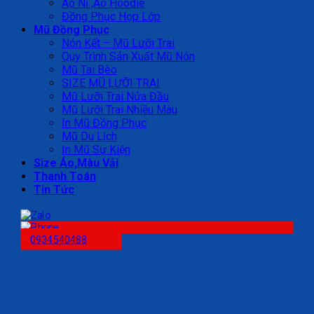
Áo Nỉ ,Áo Hoodie
Đồng Phục Họp Lớp
Mũ Đồng Phục
Nón Kết – Mũ Lưỡi Trai
Quy Trình Sản Xuất Mũ Nón
Mũ Tai Bèo
SIZE MŨ LƯỠI TRAI
Mũ Lưỡi Trai Nửa Đầu
Mũ Lưỡi Trai Nhiều Màu
In Mũ Đồng Phục
Mũ Du Lịch
In Mũ Sự Kiện
Size Áo,Màu Vải
Thanh Toán
Tin Tức
0934540488