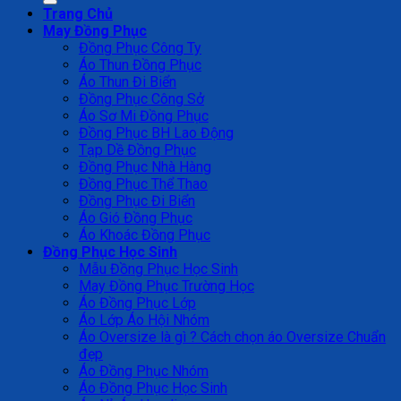
Trang Chủ
May Đồng Phục
Đồng Phục Công Ty
Áo Thun Đồng Phục
Áo Thun Đi Biển
Đồng Phục Công Sở
Áo Sơ Mi Đồng Phục
Đồng Phục BH Lao Động
Tạp Dề Đồng Phục
Đồng Phục Nhà Hàng
Đồng Phục Thể Thao
Đồng Phục Đi Biển
Áo Gió Đồng Phục
Áo Khoác Đồng Phục
Đồng Phục Học Sinh
Mẫu Đồng Phục Học Sinh
May Đồng Phục Trường Học
Áo Đồng Phục Lớp
Áo Lớp Áo Hội Nhóm
Áo Oversize là gì ? Cách chọn áo Oversize Chuẩn
đẹp
Áo Đồng Phục Nhóm
Áo Đồng Phục Học Sinh