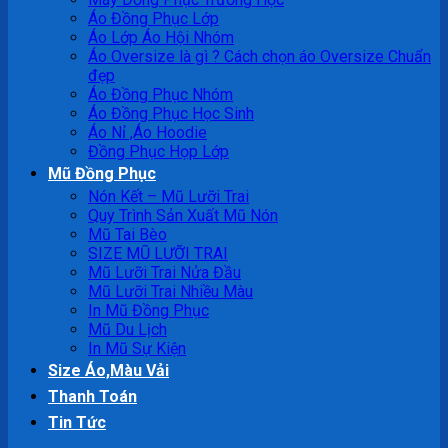
Áo Đồng Phục Lớp
Áo Lớp Áo Hội Nhóm
Áo Oversize là gì ? Cách chọn áo Oversize Chuẩn
đẹp
Áo Đồng Phục Nhóm
Áo Đồng Phục Học Sinh
Áo Nỉ ,Áo Hoodie
Đồng Phục Họp Lớp
Mũ Đồng Phục
Nón Kết – Mũ Lưỡi Trai
Quy Trình Sản Xuất Mũ Nón
Mũ Tai Bèo
SIZE MŨ LƯỠI TRAI
Mũ Lưỡi Trai Nửa Đầu
Mũ Lưỡi Trai Nhiều Màu
In Mũ Đồng Phục
Mũ Du Lịch
In Mũ Sự Kiện
Size Áo,Màu Vải
Thanh Toán
Tin Tức