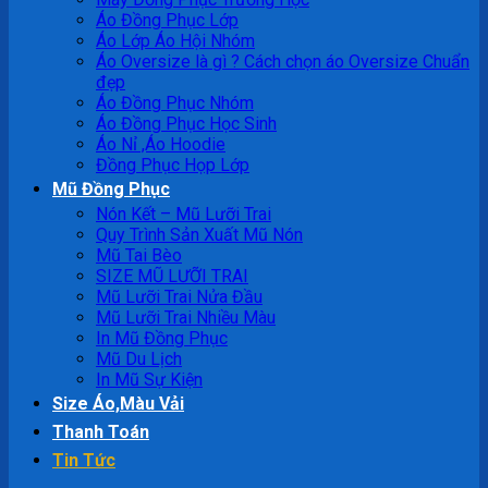
Áo Đồng Phục Lớp
Áo Lớp Áo Hội Nhóm
Áo Oversize là gì ? Cách chọn áo Oversize Chuẩn
đẹp
Áo Đồng Phục Nhóm
Áo Đồng Phục Học Sinh
Áo Nỉ ,Áo Hoodie
Đồng Phục Họp Lớp
Mũ Đồng Phục
Nón Kết – Mũ Lưỡi Trai
Quy Trình Sản Xuất Mũ Nón
Mũ Tai Bèo
SIZE MŨ LƯỠI TRAI
Mũ Lưỡi Trai Nửa Đầu
Mũ Lưỡi Trai Nhiều Màu
In Mũ Đồng Phục
Mũ Du Lịch
In Mũ Sự Kiện
Size Áo,Màu Vải
Thanh Toán
Tin Tức