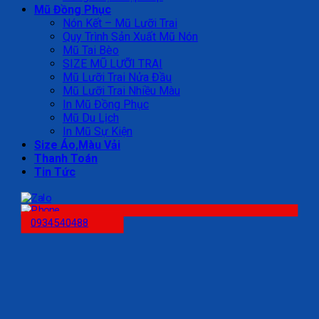
Mũ Đồng Phục
Nón Kết – Mũ Lưỡi Trai
Quy Trình Sản Xuất Mũ Nón
Mũ Tai Bèo
SIZE MŨ LƯỠI TRAI
Mũ Lưỡi Trai Nửa Đầu
Mũ Lưỡi Trai Nhiều Màu
In Mũ Đồng Phục
Mũ Du Lịch
In Mũ Sự Kiện
Size Áo,Màu Vải
Thanh Toán
Tin Tức
0934540488