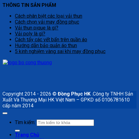
THÔNG TIN SẢN PHẨM
Cách phân biệt các loại vải thun
Cách chọn vải may đồng phục
Vải thun pique là gì?
Vải poly là gì?
Cách tẩy các vết bẩn trên quần áo
Hướng dẫn bảo quản áo thun
5 kinh nghiệm vàng sai khi may đồng phục
Copyright 2014 - 2026 ©
Đồng Phục HK
.Công ty TNHH Sản
Xuất Và Thương Mại HK Việt Nam – GPKD số 0106781610
cấp năm 2014
Tìm kiếm:
Trang Chủ