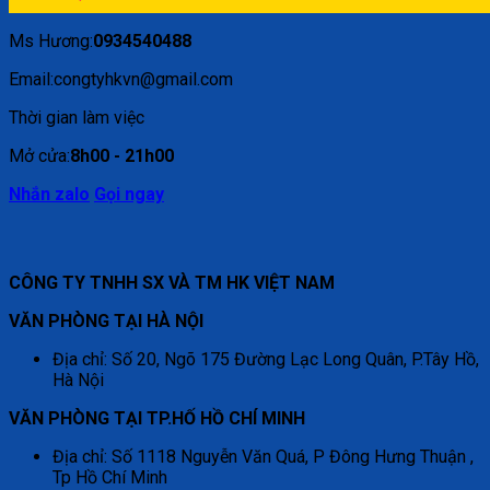
Ms Hương:
0934540488
Email:congtyhkvn@gmail.com
Thời gian làm việc
Mở cửa:
8h00 - 21h00
Nhắn zalo
Gọi ngay
CÔNG TY TNHH SX VÀ TM HK VIỆT NAM
VĂN PHÒNG TẠI HÀ NỘI
Địa chỉ: Số 20, Ngõ 175 Đường Lạc Long Quân, P.Tây Hồ,
Hà Nội
VĂN PHÒNG TẠI TP.HỐ HỒ CHÍ MINH
Địa chỉ: Số 1118 Nguyễn Văn Quá, P Đông Hưng Thuận ,
Tp Hồ Chí Minh