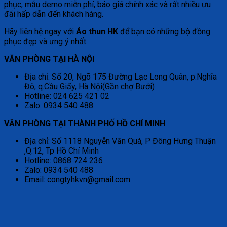
phục, mẫu demo miễn phí, báo giá chính xác và rất nhiều ưu
đãi hấp dẫn đến khách hàng.
Hãy liên hệ ngay với
Áo thun HK
để bạn có những bộ đồng
phục đẹp và ưng ý nhất.
VĂN PHÒNG TẠI HÀ NỘI
Địa chỉ: Số 20, Ngõ 175 Đường Lạc Long Quân, p.Nghĩa
Đô, q.Cầu Giấy, Hà Nội(Gần chợ Bưởi)
Hotline: 024 625 421 02
Zalo: 0934 540 488
VĂN PHÒNG TẠI THÀNH PHỐ HỒ CHÍ MINH
Địa chỉ: Số 1118 Nguyễn Văn Quá, P Đông Hưng Thuận
,Q.12, Tp Hồ Chí Minh
Hotline: 0868 724 236
Zalo: 0934 540 488
Email: congtyhkvn@gmail.com