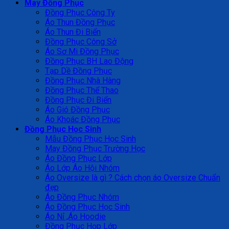
May Đồng Phục
Đồng Phục Công Ty
Áo Thun Đồng Phục
Áo Thun Đi Biển
Đồng Phục Công Sở
Áo Sơ Mi Đồng Phục
Đồng Phục BH Lao Động
Tạp Dề Đồng Phục
Đồng Phục Nhà Hàng
Đồng Phục Thể Thao
Đồng Phục Đi Biển
Áo Gió Đồng Phục
Áo Khoác Đồng Phục
Đồng Phục Học Sinh
Mẫu Đồng Phục Học Sinh
May Đồng Phục Trường Học
Áo Đồng Phục Lớp
Áo Lớp Áo Hội Nhóm
Áo Oversize là gì ? Cách chọn áo Oversize Chuẩn
đẹp
Áo Đồng Phục Nhóm
Áo Đồng Phục Học Sinh
Áo Nỉ ,Áo Hoodie
Đồng Phục Họp Lớp