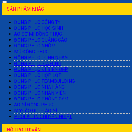
SẢN PHẨM KHÁC
ĐỒNG PHỤC CÔNG TY
ĐỒNG PHỤC HỌC SINH
ÁO SƠ MI ĐỒNG PHỤC
ĐỒNG PHỤC QUẢNG CÁO
ĐỒNG PHỤC NHÓM
MŨ ĐỒNG PHỤC
ĐỒNG PHỤC CÔNG NHÂN
ĐỒNG PHỤC GIA ĐÌNH
ĐỒNG PHỤC ĐI BIỂN ĐẸP
ĐỒNG PHỤC HỌP LỚP
ĐỒNG PHỤC TEAMBUILDING
ĐỒNG PHỤC NHÀ HÀNG
ĐỒNG PHỤC NHÂN VIÊN
ĐỒNG PHỤC PHÒNG GYM
ÁO NỈ ĐỒNG PHỤC
MAY ÁO GIÓ – ÁO NỈ
PHÔI ÁO IN CHUYỂN NHIỆT
HỖ TRỢ TƯ VẤN