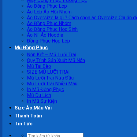
May Đồng Phục Trường Học
Áo Đồng Phục Lớp
Áo Lớp Áo Hội Nhóm
Áo Oversize là gì ? Cách chọn áo Oversize Chuẩn đ
Áo Đồng Phục Nhóm
Áo Đồng Phục Học Sinh
Áo Nỉ ,Áo Hoodie
Đồng Phục Họp Lớp
Mũ Đồng Phục
Nón Kết – Mũ Lưỡi Trai
Quy Trình Sản Xuất Mũ Nón
Mũ Tai Bèo
SIZE MŨ LƯỠI TRAI
Mũ Lưỡi Trai Nửa Đầu
Mũ Lưỡi Trai Nhiều Màu
In Mũ Đồng Phục
Mũ Du Lịch
In Mũ Sự Kiện
Size Áo,Màu Vải
Thanh Toán
Tin Tức
Tìm