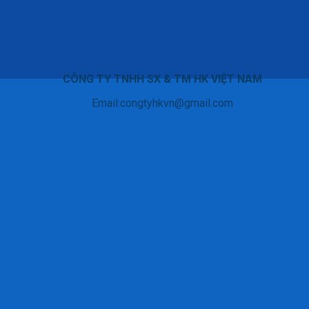
CÔNG TY TNHH SX & TM HK VIỆT NAM
Email:congtyhkvn@gmail.com