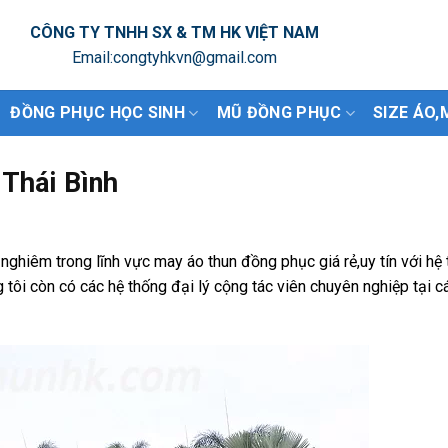
CÔNG TY TNHH SX & TM HK VIỆT NAM
Email:congtyhkvn@gmail.com
ĐỒNG PHỤC HỌC SINH
MŨ ĐỒNG PHỤC
SIZE ÁO,
Thái Bình
 nghiêm trong lĩnh vực may áo thun đồng phục giá rẻ,uy tín với hệ
 tôi còn có các hệ thống đại lý cộng tác viên chuyên nghiệp tại cá