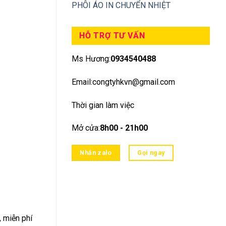
PHÔI ÁO IN CHUYỂN NHIỆT
HỖ TRỢ TƯ VẤN
Ms Hương:
0934540488
Email:congtyhkvn@gmail.com
Thời gian làm việc
Mở cửa:
8h00 - 21h00
Nhắn zalo
Gọi ngay
, miễn phí