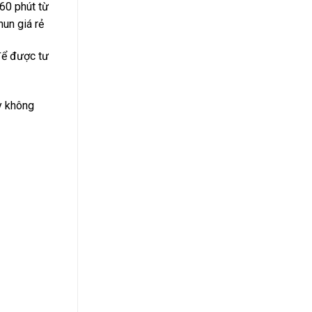
60 phút từ
un giá rẻ
để được tư
y không