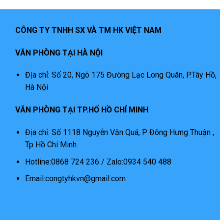
CÔNG TY TNHH SX VÀ TM HK VIỆT NAM
VĂN PHÒNG TẠI HÀ NỘI
Địa chỉ: Số 20, Ngõ 175 Đường Lạc Long Quân, P.Tây Hồ,
Hà Nội
VĂN PHÒNG TẠI TP.HỐ HỒ CHÍ MINH
Địa chỉ: Số 1118 Nguyễn Văn Quá, P Đông Hưng Thuận ,
Tp Hồ Chí Minh
Hotline:0868 724 236 / Zalo:0934 540 488
Email:congtyhkvn@gmail.com