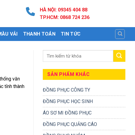
HÀ NỘI: 09345 404 88
TP.HCM: 0868 724 236
MÀU VẢI
THANH TOÁN
TIN TỨC
SẢN PHẨM KHÁC
 thống văn
c tỉnh thành
ĐỒNG PHỤC CÔNG TY
ĐỒNG PHỤC HỌC SINH
ÁO SƠ MI ĐỒNG PHỤC
ĐỒNG PHỤC QUẢNG CÁO