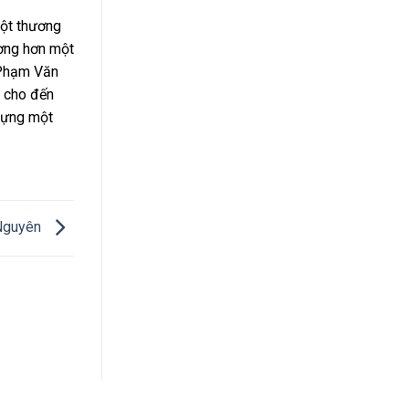
một thương
ường hơn một
 Phạm Văn
4 cho đến
 dựng một
 Nguyên