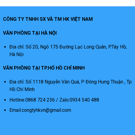
CÔNG TY TNHH SX VÀ TM HK VIỆT NAM
VĂN PHÒNG TẠI HÀ NỘI
Địa chỉ: Số 20, Ngõ 175 Đường Lạc Long Quân, P.Tây Hồ,
Hà Nội
VĂN PHÒNG TẠI TP.HỐ HỒ CHÍ MINH
Địa chỉ: Số 1118 Nguyễn Văn Quá, P Đông Hưng Thuận , Tp
Hồ Chí Minh
Hotline:0868 724 236 / Zalo:0934 540 488
Email:congtyhkvn@gmail.com