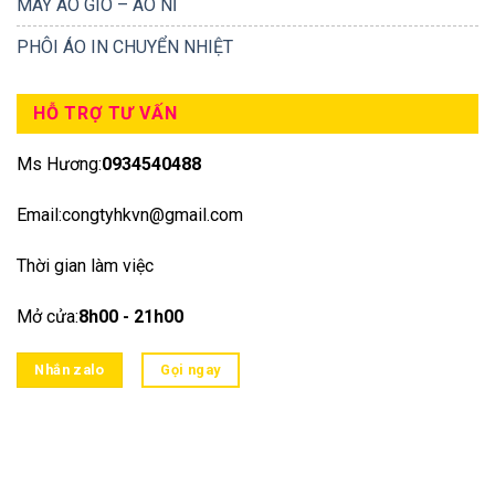
MAY ÁO GIÓ – ÁO NỈ
PHÔI ÁO IN CHUYỂN NHIỆT
HỖ TRỢ TƯ VẤN
Ms Hương:
0934540488
Email:congtyhkvn@gmail.com
Thời gian làm việc
Mở cửa:
8h00 - 21h00
Nhắn zalo
Gọi ngay