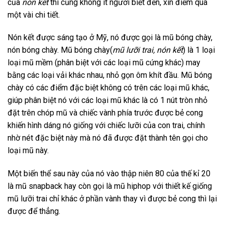
của
nón kết
thì cũng không ít người biết đến, xin điểm qua
một vài chi tiết.
Nón kết được sáng tạo ở Mỹ, nó được gọi là mũ bóng chày,
nón bóng chày. Mũ bóng chày(
mũ lưỡi trai, nón kết
) là 1 loại
loại mũ mềm (phân biệt với các loại mũ cứng khác) may
bằng các loại vải khác nhau, nhỏ gọn ôm khít đầu. Mũ bóng
chày có các điểm đặc biệt không có trên các loại mũ khác,
giúp phân biệt nó với các loại mũ khác là có 1 nút tròn nhỏ
đặt trên chóp mũ và chiếc vành phía trước được bẻ cong
khiến hình dáng nó giống với chiếc lưỡi của con trai, chính
nhờ nét đặc biệt này mà nó đã được đặt thành tên gọi cho
loại mũ này.
Một biến thể sau này của nó vào thập niên 80 của thế kỉ 20
là mũ snapback hay còn gọi là mũ hiphop với thiết kế giống
mũ lưỡi trai chỉ khác ở phần vành thay vì được bẻ cong thì lại
được để thẳng.