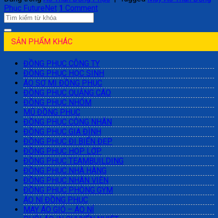
Phục FutureNet
1
Comment
SẢN PHẨM KHÁC
ĐỒNG PHỤC CÔNG TY
ĐỒNG PHỤC HỌC SINH
ÁO SƠ MI ĐỒNG PHỤC
ĐỒNG PHỤC QUẢNG CÁO
ĐỒNG PHỤC NHÓM
MŨ ĐỒNG PHỤC
ĐỒNG PHỤC CÔNG NHÂN
ĐỒNG PHỤC GIA ĐÌNH
ĐỒNG PHỤC ĐI BIỂN ĐẸP
ĐỒNG PHỤC HỌP LỚP
ĐỒNG PHỤC TEAMBUILDING
ĐỒNG PHỤC NHÀ HÀNG
ĐỒNG PHỤC NHÂN VIÊN
ĐỒNG PHỤC PHÒNG GYM
ÁO NỈ ĐỒNG PHỤC
MAY ÁO GIÓ – ÁO NỈ