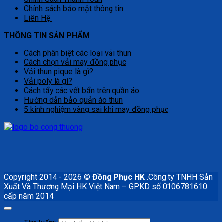
Chính sách bảo mật thông tin
Liên Hệ
THÔNG TIN SẢN PHẨM
Cách phân biệt các loại vải thun
Cách chọn vải may đồng phục
Vải thun pique là gì?
Vải poly là gì?
Cách tẩy các vết bẩn trên quần áo
Hướng dẫn bảo quản áo thun
5 kinh nghiệm vàng sai khi may đồng phục
Copyright 2014 - 2026 ©
Đồng Phục HK
.Công ty TNHH Sản
Xuất Và Thương Mại HK Việt Nam – GPKD số 0106781610
cấp năm 2014