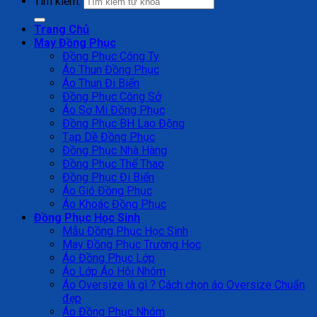
Tìm kiếm:
Trang Chủ
May Đồng Phục
Đồng Phục Công Ty
Áo Thun Đồng Phục
Áo Thun Đi Biển
Đồng Phục Công Sở
Áo Sơ Mi Đồng Phục
Đồng Phục BH Lao Động
Tạp Dề Đồng Phục
Đồng Phục Nhà Hàng
Đồng Phục Thể Thao
Đồng Phục Đi Biển
Áo Gió Đồng Phục
Áo Khoác Đồng Phục
Đồng Phục Học Sinh
Mẫu Đồng Phục Học Sinh
May Đồng Phục Trường Học
Áo Đồng Phục Lớp
Áo Lớp Áo Hội Nhóm
Áo Oversize là gì ? Cách chọn áo Oversize Chuẩn
đẹp
Áo Đồng Phục Nhóm