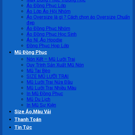
Áo Đồng Phục Lớp
Áo Lớp Áo Hội Nhóm
Áo Oversize là gì ? Cách chọn áo Oversize Chuẩn
đẹp
Áo Đồng Phục Nhóm
Áo Đồng Phục Học Sinh
Áo Nỉ ,Áo Hoodie
Đồng Phục Họp Lớp
Mũ Đồng Phục
Nón Kết – Mũ Lưỡi Trai
Quy Trình Sản Xuất Mũ Nón
Mũ Tai Bèo
SIZE MŨ LƯỠI TRAI
Mũ Lưỡi Trai Nửa Đầu
Mũ Lưỡi Trai Nhiều Màu
In Mũ Đồng Phục
Mũ Du Lịch
In Mũ Sự Kiện
Size Áo,Màu Vải
Thanh Toán
Tin Tức