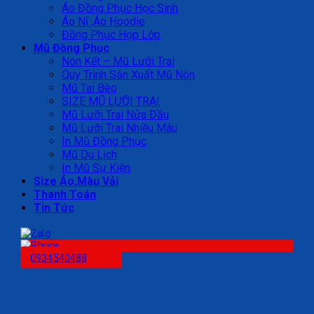
Áo Đồng Phục Học Sinh
Áo Nỉ ,Áo Hoodie
Đồng Phục Họp Lớp
Mũ Đồng Phục
Nón Kết – Mũ Lưỡi Trai
Quy Trình Sản Xuất Mũ Nón
Mũ Tai Bèo
SIZE MŨ LƯỠI TRAI
Mũ Lưỡi Trai Nửa Đầu
Mũ Lưỡi Trai Nhiều Màu
In Mũ Đồng Phục
Mũ Du Lịch
In Mũ Sự Kiện
Size Áo,Màu Vải
Thanh Toán
Tin Tức
0934540488