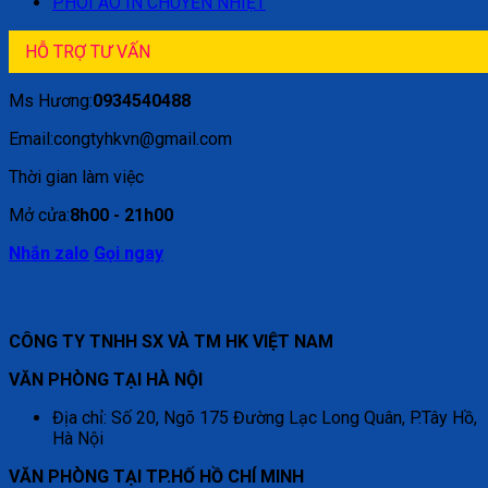
PHÔI ÁO IN CHUYỂN NHIỆT
HỖ TRỢ TƯ VẤN
Ms Hương:
0934540488
Email:congtyhkvn@gmail.com
Thời gian làm việc
Mở cửa:
8h00 - 21h00
Nhắn zalo
Gọi ngay
CÔNG TY TNHH SX VÀ TM HK VIỆT NAM
VĂN PHÒNG TẠI HÀ NỘI
Địa chỉ: Số 20, Ngõ 175 Đường Lạc Long Quân, P.Tây Hồ,
Hà Nội
VĂN PHÒNG TẠI TP.HỐ HỒ CHÍ MINH