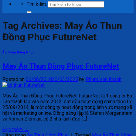
Tìm kiếm:
Tag Archives:
May Áo Thun
Đồng Phục FutureNet
Áo Thun Đồng Phục
May Áo Thun Đồng Phục FutureNet
Posted on
06/08/2018
20/03/2025
by
Phạm Văn Khanh
May Áo Thun Đồng Phục FutureNet FutureNet là 1 công ty Ba
Lan thành lập vào năm 2012, bắt đầu hoạt động chính thức từ
25/09/2014, là một công ty hoạt động trong lĩnh vực mạng xã
hội và marketing online. Đồng sáng lập là Stefan Morgenstern
và Roman Ziemian, cả 2 nhà lãnh đạo […]
Đọc thêm
→
Đăng trong
Áo Thun Đồng Phục
|
Tagged
May Áo Thun Đồng