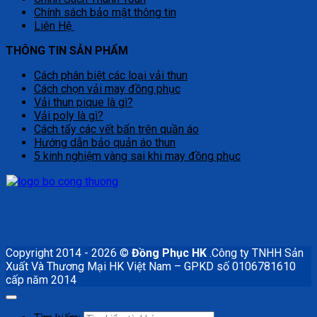
Chính sách bảo mật thông tin
Liên Hệ
THÔNG TIN SẢN PHẨM
Cách phân biệt các loại vải thun
Cách chọn vải may đồng phục
Vải thun pique là gì?
Vải poly là gì?
Cách tẩy các vết bẩn trên quần áo
Hướng dẫn bảo quản áo thun
5 kinh nghiệm vàng sai khi may đồng phục
Copyright 2014 - 2026 ©
Đồng Phục HK
.Công ty TNHH Sản
Xuất Và Thương Mại HK Việt Nam – GPKD số 0106781610
cấp năm 2014