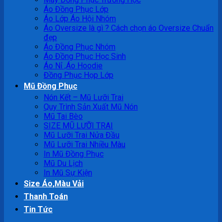
Áo Đồng Phục Lớp
Áo Lớp Áo Hội Nhóm
Áo Oversize là gì ? Cách chọn áo Oversize Chuẩn
đẹp
Áo Đồng Phục Nhóm
Áo Đồng Phục Học Sinh
Áo Nỉ ,Áo Hoodie
Đồng Phục Họp Lớp
Mũ Đồng Phục
Nón Kết – Mũ Lưỡi Trai
Quy Trình Sản Xuất Mũ Nón
Mũ Tai Bèo
SIZE MŨ LƯỠI TRAI
Mũ Lưỡi Trai Nửa Đầu
Mũ Lưỡi Trai Nhiều Màu
In Mũ Đồng Phục
Mũ Du Lịch
In Mũ Sự Kiện
Size Áo,Màu Vải
Thanh Toán
Tin Tức