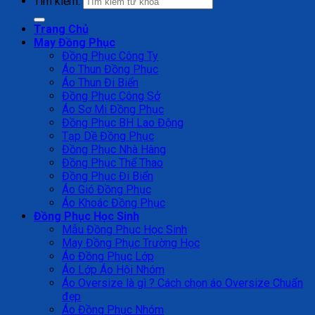
Tìm kiếm:
Trang Chủ
May Đồng Phục
Đồng Phục Công Ty
Áo Thun Đồng Phục
Áo Thun Đi Biển
Đồng Phục Công Sở
Áo Sơ Mi Đồng Phục
Đồng Phục BH Lao Động
Tạp Dề Đồng Phục
Đồng Phục Nhà Hàng
Đồng Phục Thể Thao
Đồng Phục Đi Biển
Áo Gió Đồng Phục
Áo Khoác Đồng Phục
Đồng Phục Học Sinh
Mẫu Đồng Phục Học Sinh
May Đồng Phục Trường Học
Áo Đồng Phục Lớp
Áo Lớp Áo Hội Nhóm
Áo Oversize là gì ? Cách chọn áo Oversize Chuẩn
đẹp
Áo Đồng Phục Nhóm