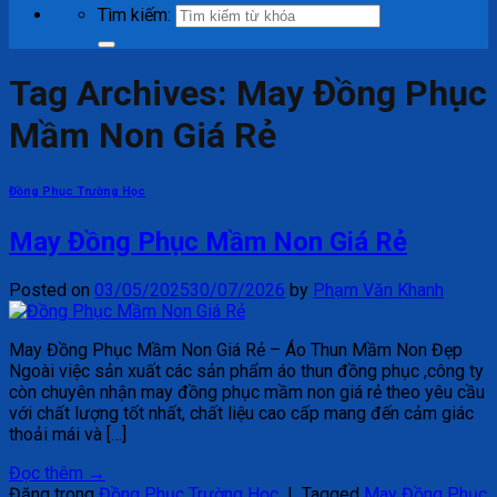
Tìm kiếm:
Tag Archives:
May Đồng Phục
Mầm Non Giá Rẻ
Đồng Phục Trường Học
May Đồng Phục Mầm Non Giá Rẻ
Posted on
03/05/2025
30/07/2026
by
Phạm Văn Khanh
May Đồng Phục Mầm Non Giá Rẻ – Áo Thun Mầm Non Đẹp
Ngoài việc sản xuất các sản phẩm áo thun đồng phục ,công ty
còn chuyên nhận may đồng phục mầm non giá rẻ theo yêu cầu
với chất lượng tốt nhất, chất liệu cao cấp mang đến cảm giác
thoải mái và […]
Đọc thêm
→
Đăng trong
Đồng Phục Trường Học
|
Tagged
May Đồng Phục