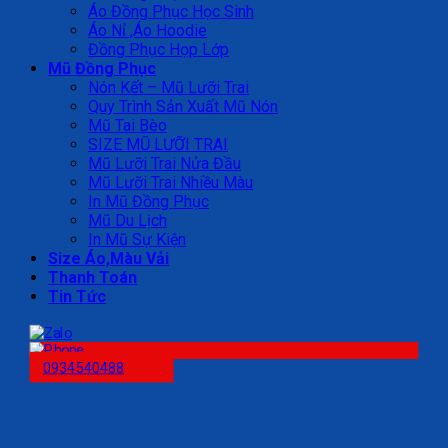
Áo Đồng Phục Học Sinh
Áo Nỉ ,Áo Hoodie
Đồng Phục Họp Lớp
Mũ Đồng Phục
Nón Kết – Mũ Lưỡi Trai
Quy Trình Sản Xuất Mũ Nón
Mũ Tai Bèo
SIZE MŨ LƯỠI TRAI
Mũ Lưỡi Trai Nửa Đầu
Mũ Lưỡi Trai Nhiều Màu
In Mũ Đồng Phục
Mũ Du Lịch
In Mũ Sự Kiện
Size Áo,Màu Vải
Thanh Toán
Tin Tức
0934540488