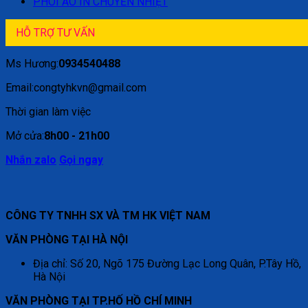
PHÔI ÁO IN CHUYỂN NHIỆT
HỖ TRỢ TƯ VẤN
Ms Hương:
0934540488
Email:congtyhkvn@gmail.com
Thời gian làm việc
Mở cửa:
8h00 - 21h00
Nhắn zalo
Gọi ngay
CÔNG TY TNHH SX VÀ TM HK VIỆT NAM
VĂN PHÒNG TẠI HÀ NỘI
Địa chỉ: Số 20, Ngõ 175 Đường Lạc Long Quân, P.Tây Hồ,
Hà Nội
VĂN PHÒNG TẠI TP.HỐ HỒ CHÍ MINH