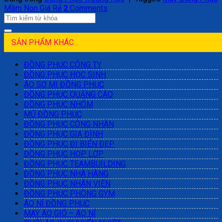
Mầm Non Giá Rẻ
2
Comments
SẢN PHẨM KHÁC
ĐỒNG PHỤC CÔNG TY
ĐỒNG PHỤC HỌC SINH
ÁO SƠ MI ĐỒNG PHỤC
ĐỒNG PHỤC QUẢNG CÁO
ĐỒNG PHỤC NHÓM
MŨ ĐỒNG PHỤC
ĐỒNG PHỤC CÔNG NHÂN
ĐỒNG PHỤC GIA ĐÌNH
ĐỒNG PHỤC ĐI BIỂN ĐẸP
ĐỒNG PHỤC HỌP LỚP
ĐỒNG PHỤC TEAMBUILDING
ĐỒNG PHỤC NHÀ HÀNG
ĐỒNG PHỤC NHÂN VIÊN
ĐỒNG PHỤC PHÒNG GYM
ÁO NỈ ĐỒNG PHỤC
MAY ÁO GIÓ – ÁO NỈ