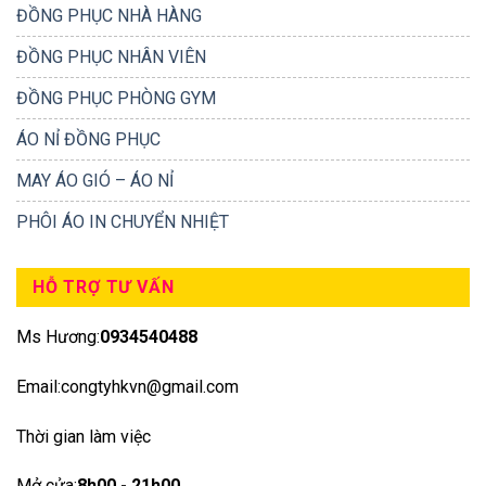
ĐỒNG PHỤC NHÀ HÀNG
ĐỒNG PHỤC NHÂN VIÊN
ĐỒNG PHỤC PHÒNG GYM
ÁO NỈ ĐỒNG PHỤC
MAY ÁO GIÓ – ÁO NỈ
PHÔI ÁO IN CHUYỂN NHIỆT
HỖ TRỢ TƯ VẤN
Ms Hương:
0934540488
Email:congtyhkvn@gmail.com
Thời gian làm việc
Mở cửa:
8h00 - 21h00