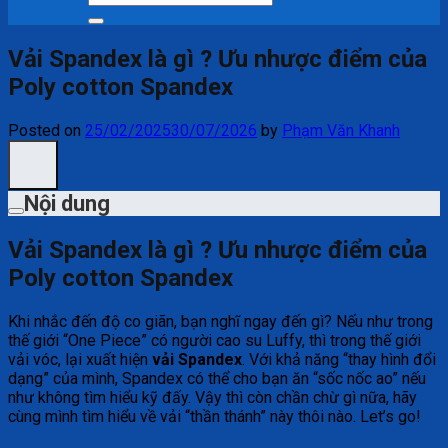
kiếm:
Vải Spandex là gì ? Ưu nhược điểm của
Poly cotton Spandex
Posted on
25/02/2025
30/07/2026
by
Phạm Văn Khanh
Nội dung
Vải Spandex là gì ? Ưu nhược điểm của
Poly cotton Spandex
Khi nhắc đến độ co giãn, bạn nghĩ ngay đến gì? Nếu như trong
thế giới “One Piece” có người cao su Luffy, thì trong thế giới
vải vóc, lại xuất hiện
vải Spandex
. Với khả năng “thay hình đổi
dạng” của mình, Spandex có thể cho bạn ăn “sốc nốc ao” nếu
như không tìm hiểu kỹ đấy. Vậy thì còn chần chừ gì nữa, hãy
cùng mình tìm hiểu về vải “thần thánh” này thôi nào. Let’s go!