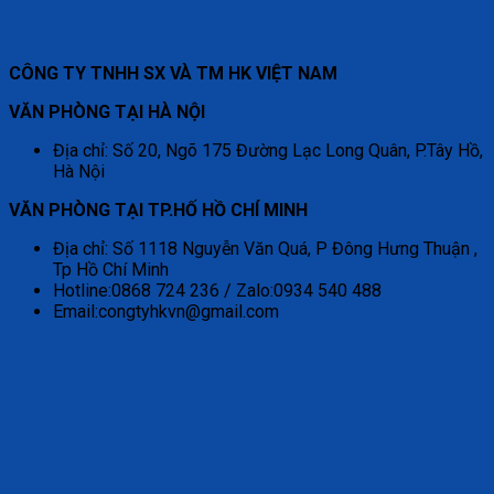
CÔNG TY TNHH SX VÀ TM HK VIỆT NAM
VĂN PHÒNG TẠI HÀ NỘI
Địa chỉ: Số 20, Ngõ 175 Đường Lạc Long Quân, P.Tây Hồ,
Hà Nội
VĂN PHÒNG TẠI TP.HỐ HỒ CHÍ MINH
Địa chỉ: Số 1118 Nguyễn Văn Quá, P Đông Hưng Thuận ,
Tp Hồ Chí Minh
Hotline:0868 724 236 / Zalo:0934 540 488
Email:congtyhkvn@gmail.com