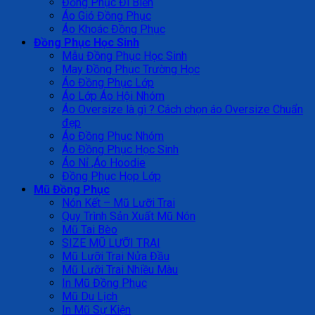
Đồng Phục Đi Biển
Áo Gió Đồng Phục
Áo Khoác Đồng Phục
Đồng Phục Học Sinh
Mẫu Đồng Phục Học Sinh
May Đồng Phục Trường Học
Áo Đồng Phục Lớp
Áo Lớp Áo Hội Nhóm
Áo Oversize là gì ? Cách chọn áo Oversize Chuẩn
đẹp
Áo Đồng Phục Nhóm
Áo Đồng Phục Học Sinh
Áo Nỉ ,Áo Hoodie
Đồng Phục Họp Lớp
Mũ Đồng Phục
Nón Kết – Mũ Lưỡi Trai
Quy Trình Sản Xuất Mũ Nón
Mũ Tai Bèo
SIZE MŨ LƯỠI TRAI
Mũ Lưỡi Trai Nửa Đầu
Mũ Lưỡi Trai Nhiều Màu
In Mũ Đồng Phục
Mũ Du Lịch
In Mũ Sự Kiện