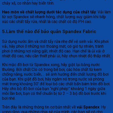
chảy xệ, co nhăn hay biến tính.
Hao mòn về chất lượng dưới tác dụng của chất tẩy
: Vải làm
từ sợi Spandex sẽ nhanh hỏng, chất lượng suy giảm khi tiếp
xúc các chất tẩy rửa, nhất là các chất có độ PH cao.
5.Làm thế nào để bảo quản Spandex Fabric
Sử dụng nước ấm và chất tẩy rửa nhẹ để vệ sinh vải. Khi phơi
vải, hãy phơi ở những nơi thoáng mát, có gió tự nhiên, tránh
phơi ở những nơi nắng gắt, nhiệt độ cao. Hạn chế là ủi vải ở
nhiệt độ cao, nếu cần thiết phải ủi, hãy chọn nhiệt độ thấp nhất.
Khi mặc đồ bơi từ Spandex xong, hãy giặt lại bằng nước
thường. Bởi chất Clo có trong bể bơi, các hóa chất từ kem
chống nắng, nước biển,… sẽ ảnh hưởng đến chất lượng đồ bơi
của bạn. Khi giặt đồ bơi, hãy ngâm nó trong nước xà phòng
mát trong khoảng 30’ để loại bỏ các chất bẩn bám trên đồ bơi.
Hãy cho bộ đồ bơi của bạn “nghỉ phép” khoảng 1 ngày giữa
mỗi lần bơi, bạn có thể chuẩn bị từ 2 – 3 bộ đồ bơi trước khi
bơi nhé.
Trên đây là những thông tin cơ bản nhất về
vải Spandex
. Hy
vọng rằng, qua những chia sẻ của mình, các bạn sẽ có cho