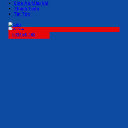
Size Áo,Màu Vải
Thanh Toán
Tin Tức
0934540488