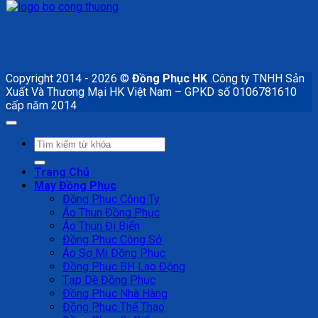
Copyright 2014 - 2026 ©
Đồng Phục HK
.Công ty TNHH Sản
Xuất Và Thương Mại HK Việt Nam – GPKD số 0106781610
cấp năm 2014
Tìm
kiếm:
Trang Chủ
May Đồng Phục
Đồng Phục Công Ty
Áo Thun Đồng Phục
Áo Thun Đi Biển
Đồng Phục Công Sở
Áo Sơ Mi Đồng Phục
Đồng Phục BH Lao Động
Tạp Dề Đồng Phục
Đồng Phục Nhà Hàng
Đồng Phục Thể Thao