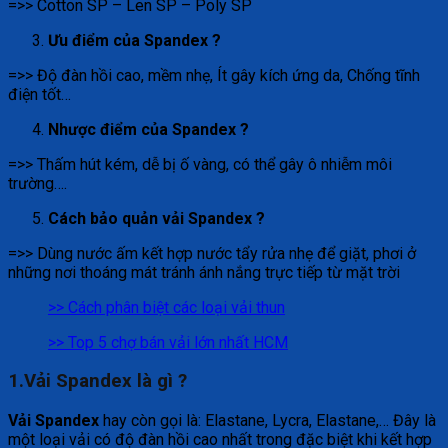
=>> Cotton SP – Len SP – Poly SP
Ưu điểm của Spandex ?
=>> Độ đàn hồi cao, mềm nhẹ, Ít gây kích ứng da, Chống tĩnh
điện tốt…
Nhược điểm của Spandex ?
=>> Thấm hút kém, dễ bị ố vàng, có thể gây ô nhiễm môi
trường….
Cách bảo quản vải Spandex ?
=>> Dùng nước ấm kết hợp nước tẩy rửa nhẹ để giặt, phơi ở
những nơi thoáng mát tránh ánh nắng trực tiếp từ mặt trời
>> Cách phân biệt các loại vải thun
>> Top 5 chợ bán vải lớn nhất HCM
1.Vải
Spandex
là gì ?
Vải Spandex
hay còn gọi là: Elastane, Lycra, Elastane,… Đây là
một loại vải có độ đàn hồi cao nhất trong đặc biệt khi kết hợp