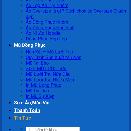
Áo Lớp Áo Hội Nhóm
Áo Oversize là gì ? Cách chọn áo Oversize Chuẩn
đẹp
Áo Đồng Phục Nhóm
Áo Đồng Phục Học Sinh
Áo Nỉ ,Áo Hoodie
Đồng Phục Họp Lớp
Mũ Đồng Phục
Nón Kết – Mũ Lưỡi Trai
Quy Trình Sản Xuất Mũ Nón
Mũ Tai Bèo
SIZE MŨ LƯỠI TRAI
Mũ Lưỡi Trai Nửa Đầu
Mũ Lưỡi Trai Nhiều Màu
In Mũ Đồng Phục
Mũ Du Lịch
In Mũ Sự Kiện
Size Áo,Màu Vải
Thanh Toán
Tin Tức
Tìm