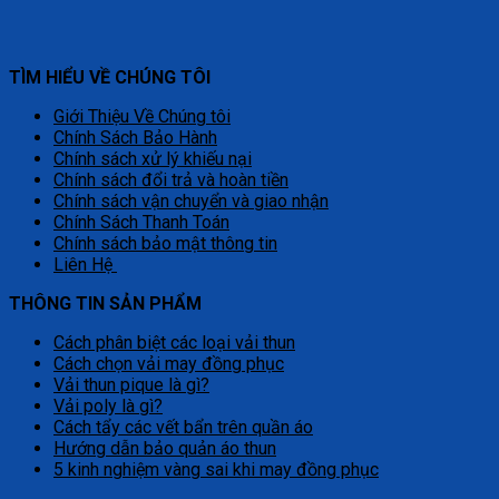
TÌM HIỂU VỀ CHÚNG TÔI
Giới Thiệu Về Chúng tôi
Chính Sách Bảo Hành
Chính sách xử lý khiếu nại
Chính sách đổi trả và hoàn tiền
Chính sách vận chuyển và giao nhận
Chính Sách Thanh Toán
Chính sách bảo mật thông tin
Liên Hệ
THÔNG TIN SẢN PHẨM
Cách phân biệt các loại vải thun
Cách chọn vải may đồng phục
Vải thun pique là gì?
Vải poly là gì?
Cách tẩy các vết bẩn trên quần áo
Hướng dẫn bảo quản áo thun
5 kinh nghiệm vàng sai khi may đồng phục