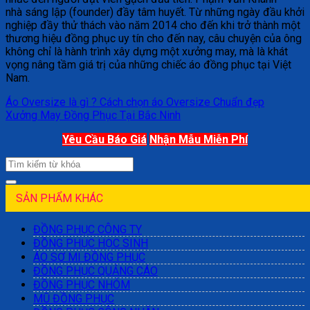
nhà sáng lập (founder) đầy tâm huyết. Từ những ngày đầu khởi
nghiệp đầy thử thách vào năm 2014 cho đến khi trở thành một
thương hiệu đồng phục uy tín cho đến nay, câu chuyện của ông
không chỉ là hành trình xây dựng một xưởng may, mà là khát
vọng nâng tầm giá trị của những chiếc áo đồng phục tại Việt
Nam.
Áo Oversize là gì ? Cách chọn áo Oversize Chuẩn đẹp
Xưởng May Đồng Phục Tại Bắc Ninh
Yêu Cầu Báo Giá
Nhận Mẫu Miễn Phí
SẢN PHẨM KHÁC
ĐỒNG PHỤC CÔNG TY
ĐỒNG PHỤC HỌC SINH
ÁO SƠ MI ĐỒNG PHỤC
ĐỒNG PHỤC QUẢNG CÁO
ĐỒNG PHỤC NHÓM
MŨ ĐỒNG PHỤC