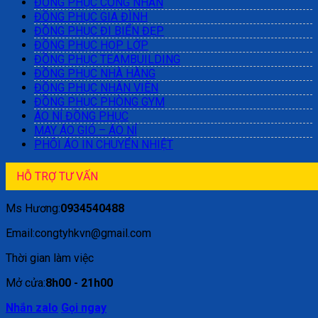
ĐỒNG PHỤC CÔNG NHÂN
ĐỒNG PHỤC GIA ĐÌNH
ĐỒNG PHỤC ĐI BIỂN ĐẸP
ĐỒNG PHỤC HỌP LỚP
ĐỒNG PHỤC TEAMBUILDING
ĐỒNG PHỤC NHÀ HÀNG
ĐỒNG PHỤC NHÂN VIÊN
ĐỒNG PHỤC PHÒNG GYM
ÁO NỈ ĐỒNG PHỤC
MAY ÁO GIÓ – ÁO NỈ
PHÔI ÁO IN CHUYỂN NHIỆT
HỖ TRỢ TƯ VẤN
Ms Hương:
0934540488
Email:congtyhkvn@gmail.com
Thời gian làm việc
Mở cửa:
8h00 - 21h00
Nhắn zalo
Gọi ngay