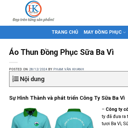
Skip
to
content
TRANG CHỦ
MAY ĐỒNG PHỤC
Áo Thun Đồng Phục Sữa Ba Vì
POSTED ON
28/12/2024
BY
PHẠM VĂN KHANH
Nội dung
Sự Hình Thành và phát triển Công Ty
Sữa Ba Vì
–
Công ty cổ
ty đã đưa ra
tươi Ba Vì, S