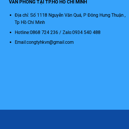
VĂN PHÒNG TẠI TP.HỐ HỒ CHÍ MINH
Địa chỉ: Số 1118 Nguyễn Văn Quá, P Đông Hưng Thuận ,
Tp Hồ Chí Minh
Hotline:0868 724 236 / Zalo:0934 540 488
Email:congtyhkvn@gmail.com