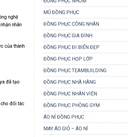
ĐỒNG PHỤC NHÓM
MŨ ĐỒNG PHỤC
ông nghệ
ĐỒNG PHỤC CÔNG NHÂN
 nhận nhãn
ĐỒNG PHỤC GIA ĐÌNH
ực của thành
ĐỒNG PHỤC ĐI BIỂN ĐẸP
ĐỒNG PHỤC HỌP LỚP
ĐỒNG PHỤC TEAMBUILDING
 ya đã tạo
ĐỒNG PHỤC NHÀ HÀNG
ĐỒNG PHỤC NHÂN VIÊN
 cho đối tác
ĐỒNG PHỤC PHÒNG GYM
ÁO NỈ ĐỒNG PHỤC
MAY ÁO GIÓ – ÁO NỈ