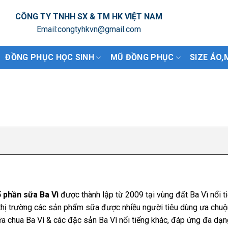
CÔNG TY TNHH SX & TM HK VIỆT NAM
Email:congtyhkvn@gmail.com
ĐỒNG PHỤC HỌC SINH
MŨ ĐỒNG PHỤC
SIZE ÁO,
 phần sữa Ba Vì
được thành lập từ 2009 tại vùng đất Ba Vì nổi t
 thị trường các sản phẩm sữa được nhiều người tiêu dùng ưa chu
ữa chua Ba Vì & các đặc sản Ba Vì nổi tiếng khác, đáp ứng đa dạ