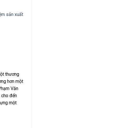
ệm sản xuất
một thương
ường hơn một
 Phạm Văn
4 cho đến
 dựng một