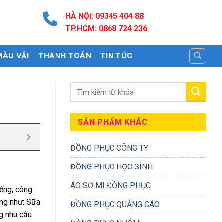
HÀ NỘI: 09345 404 88
TP.HCM: 0868 724 236
MÀU VẢI
THANH TOÁN
TIN TỨC
SẢN PHẨM KHÁC
ĐỒNG PHỤC CÔNG TY
ĐỒNG PHỤC HỌC SINH
ÁO SƠ MI ĐỒNG PHỤC
iếng, công
ộng như: Sữa
ĐỒNG PHỤC QUẢNG CÁO
ng nhu cầu