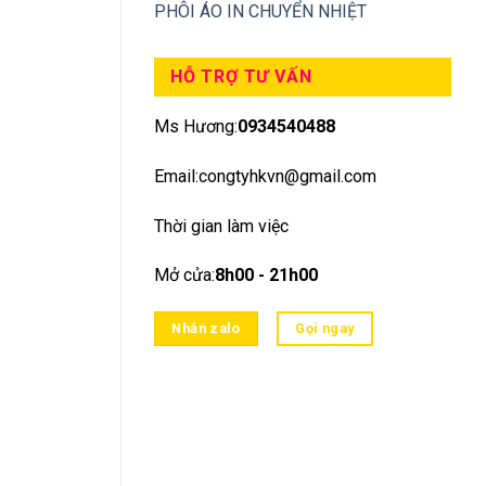
PHÔI ÁO IN CHUYỂN NHIỆT
HỖ TRỢ TƯ VẤN
Ms Hương:
0934540488
Email:congtyhkvn@gmail.com
Thời gian làm việc
Mở cửa:
8h00 - 21h00
Nhắn zalo
Gọi ngay