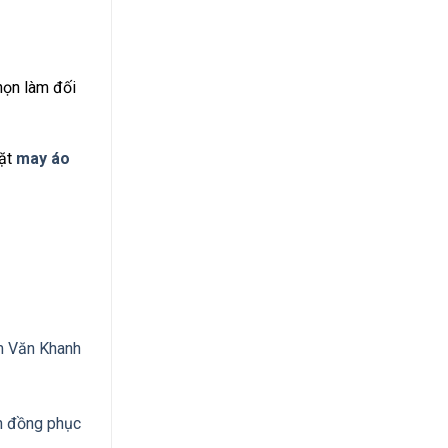
họn làm đối
đặt
may áo
m Văn Khanh
n đồng phục