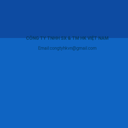
CÔNG TY TNHH SX & TM HK VIỆT NAM
Email:congtyhkvn@gmail.com