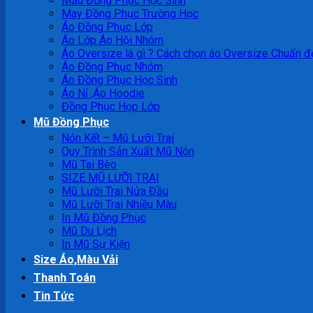
Mẫu Đồng Phục Học Sinh
May Đồng Phục Trường Học
Áo Đồng Phục Lớp
Áo Lớp Áo Hội Nhóm
Áo Oversize là gì ? Cách chọn áo Oversize Chuẩn đ
Áo Đồng Phục Nhóm
Áo Đồng Phục Học Sinh
Áo Nỉ ,Áo Hoodie
Đồng Phục Họp Lớp
Mũ Đồng Phục
Nón Kết – Mũ Lưỡi Trai
Quy Trình Sản Xuất Mũ Nón
Mũ Tai Bèo
SIZE MŨ LƯỠI TRAI
Mũ Lưỡi Trai Nửa Đầu
Mũ Lưỡi Trai Nhiều Màu
In Mũ Đồng Phục
Mũ Du Lịch
In Mũ Sự Kiện
Size Áo,Màu Vải
Thanh Toán
Tin Tức