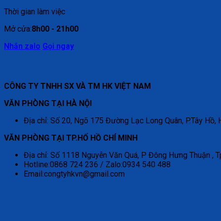
Thời gian làm việc
Mở cửa:
8h00 - 21h00
Nhắn zalo
Gọi ngay
CÔNG TY TNHH SX VÀ TM HK VIỆT NAM
VĂN PHÒNG TẠI HÀ NỘI
Địa chỉ: Số 20, Ngõ 175 Đường Lạc Long Quân, P.Tây Hồ, 
VĂN PHÒNG TẠI TP.HỐ HỒ CHÍ MINH
Địa chỉ: Số 1118 Nguyễn Văn Quá, P Đông Hưng Thuận , T
Hotline:0868 724 236 / Zalo:0934 540 488
Email:congtyhkvn@gmail.com