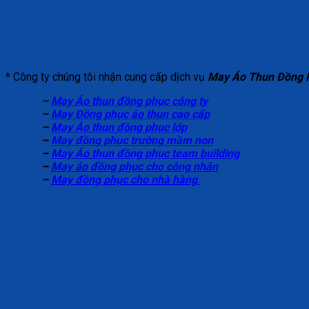
* Công ty chúng tôi nhận cung cấp dịch vụ
May Áo Thun Đồng P
–
May Áo thun đồng phục công ty
–
May Đồng phục áo thun cao cấp
–
May Áo thun đồng phục lớp
–
May đồng phục trường mầm non
–
May Áo thun đồng phục team building
–
May áo đồng phục cho công nhân
–
May đồng phục cho nhà hàng