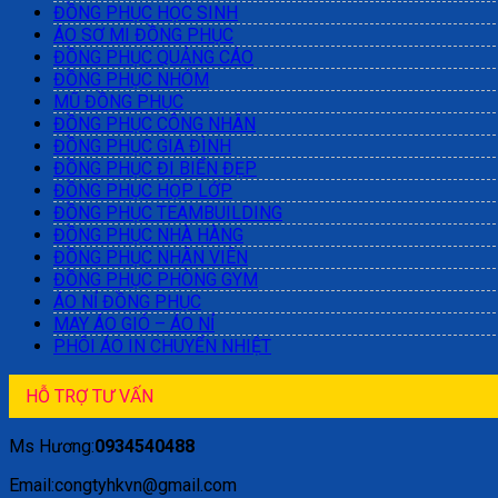
ĐỒNG PHỤC HỌC SINH
ÁO SƠ MI ĐỒNG PHỤC
ĐỒNG PHỤC QUẢNG CÁO
ĐỒNG PHỤC NHÓM
MŨ ĐỒNG PHỤC
ĐỒNG PHỤC CÔNG NHÂN
ĐỒNG PHỤC GIA ĐÌNH
ĐỒNG PHỤC ĐI BIỂN ĐẸP
ĐỒNG PHỤC HỌP LỚP
ĐỒNG PHỤC TEAMBUILDING
ĐỒNG PHỤC NHÀ HÀNG
ĐỒNG PHỤC NHÂN VIÊN
ĐỒNG PHỤC PHÒNG GYM
ÁO NỈ ĐỒNG PHỤC
MAY ÁO GIÓ – ÁO NỈ
PHÔI ÁO IN CHUYỂN NHIỆT
HỖ TRỢ TƯ VẤN
Ms Hương:
0934540488
Email:congtyhkvn@gmail.com