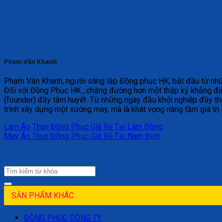
Phạm Văn Khanh
Phạm Văn Khanh, người sáng lập Đồng phục HK, bắt đầu từ những 
Đối với Đồng Phục HK , chặng đường hơn một thập kỷ khẳng địn
(founder) đầy tâm huyết. Từ những ngày đầu khởi nghiệp đầy th
trình xây dựng một xưởng may, mà là khát vọng nâng tầm giá trị
Làm Áo Thun Đồng Phục Giá Rẻ Tại Lâm Đồng
May Áo Thun Đồng Phục Giá Rẻ Tại Nam Định
SẢN PHẨM KHÁC
ĐỒNG PHỤC CÔNG TY