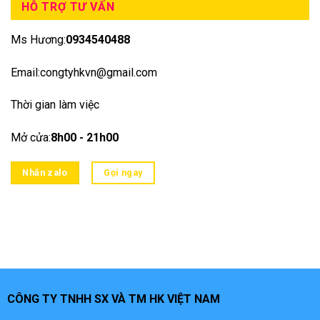
HỖ TRỢ TƯ VẤN
Ms Hương:
0934540488
Email:congtyhkvn@gmail.com
Thời gian làm việc
Mở cửa:
8h00 - 21h00
Nhắn zalo
Gọi ngay
CÔNG TY TNHH SX VÀ TM HK VIỆT NAM