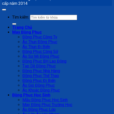
cấp năm 2014
Tìm kiếm:
Trang Chủ
May Đồng Phục
Đồng Phục Công Ty
Áo Thun Đồng Phục
Áo Thun Đi Biển
Đồng Phục Công Sở
Áo Sơ Mi Đồng Phục
Đồng Phục BH Lao Động
Tạp Dề Đồng Phục
Đồng Phục Nhà Hàng
Đồng Phục Thể Thao
Đồng Phục Đi Biển
Áo Gió Đồng Phục
Áo Khoác Đồng Phục
Đồng Phục Học Sinh
Mẫu Đồng Phục Học Sinh
May Đồng Phục Trường Học
Áo Đồng Phục Lớp