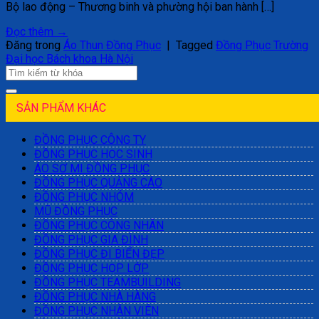
Bộ lao động – Thương binh và phường hội ban hành […]
Đọc thêm
→
Đăng trong
Áo Thun Đồng Phục
|
Tagged
Đồng Phục Trường
Đại học Bách khoa Hà Nội
SẢN PHẨM KHÁC
ĐỒNG PHỤC CÔNG TY
ĐỒNG PHỤC HỌC SINH
ÁO SƠ MI ĐỒNG PHỤC
ĐỒNG PHỤC QUẢNG CÁO
ĐỒNG PHỤC NHÓM
MŨ ĐỒNG PHỤC
ĐỒNG PHỤC CÔNG NHÂN
ĐỒNG PHỤC GIA ĐÌNH
ĐỒNG PHỤC ĐI BIỂN ĐẸP
ĐỒNG PHỤC HỌP LỚP
ĐỒNG PHỤC TEAMBUILDING
ĐỒNG PHỤC NHÀ HÀNG
ĐỒNG PHỤC NHÂN VIÊN