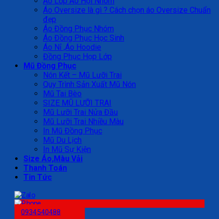
Áo Lớp Áo Hội Nhóm
Áo Oversize là gì ? Cách chọn áo Oversize Chuẩn
đẹp
Áo Đồng Phục Nhóm
Áo Đồng Phục Học Sinh
Áo Nỉ ,Áo Hoodie
Đồng Phục Họp Lớp
Mũ Đồng Phục
Nón Kết – Mũ Lưỡi Trai
Quy Trình Sản Xuất Mũ Nón
Mũ Tai Bèo
SIZE MŨ LƯỠI TRAI
Mũ Lưỡi Trai Nửa Đầu
Mũ Lưỡi Trai Nhiều Màu
In Mũ Đồng Phục
Mũ Du Lịch
In Mũ Sự Kiện
Size Áo,Màu Vải
Thanh Toán
Tin Tức
0934540488