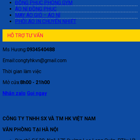
ĐỒNG PHỤC PHÒNG GYM
ÁO NỈ ĐỒNG PHỤC
MAY ÁO GIÓ – ÁO NỈ
PHÔI ÁO IN CHUYỂN NHIỆT
HỖ TRỢ TƯ VẤN
Ms Hương:
0934540488
Email:congtyhkvn@gmail.com
Thời gian làm việc
Mở cửa:
8h00 - 21h00
Nhắn zalo
Gọi ngay
CÔNG TY TNHH SX VÀ TM HK VIỆT NAM
VĂN PHÒNG TẠI HÀ NỘI