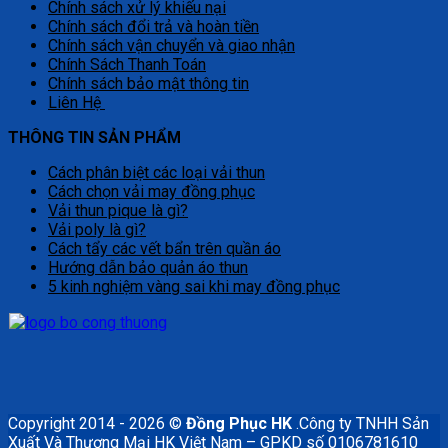
Chính sách xử lý khiếu nại
Chính sách đổi trả và hoàn tiền
Chính sách vận chuyển và giao nhận
Chính Sách Thanh Toán
Chính sách bảo mật thông tin
Liên Hệ
THÔNG TIN SẢN PHẨM
Cách phân biệt các loại vải thun
Cách chọn vải may đồng phục
Vải thun pique là gì?
Vải poly là gì?
Cách tẩy các vết bẩn trên quần áo
Hướng dẫn bảo quản áo thun
5 kinh nghiệm vàng sai khi may đồng phục
Copyright 2014 - 2026 ©
Đồng Phục HK
.Công ty TNHH Sản
Xuất Và Thương Mại HK Việt Nam – GPKD số 0106781610