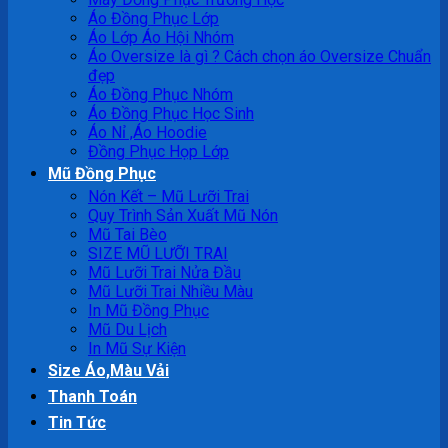
Áo Đồng Phục Lớp
Áo Lớp Áo Hội Nhóm
Áo Oversize là gì ? Cách chọn áo Oversize Chuẩn
đẹp
Áo Đồng Phục Nhóm
Áo Đồng Phục Học Sinh
Áo Nỉ ,Áo Hoodie
Đồng Phục Họp Lớp
Mũ Đồng Phục
Nón Kết – Mũ Lưỡi Trai
Quy Trình Sản Xuất Mũ Nón
Mũ Tai Bèo
SIZE MŨ LƯỠI TRAI
Mũ Lưỡi Trai Nửa Đầu
Mũ Lưỡi Trai Nhiều Màu
In Mũ Đồng Phục
Mũ Du Lịch
In Mũ Sự Kiện
Size Áo,Màu Vải
Thanh Toán
Tin Tức