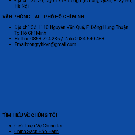
Địa chỉ: Số 20, Ngõ 175 Đường Lạc Long Quân, P.Tây Hồ,
Hà Nội
VĂN PHÒNG TẠI TP.HỐ HỒ CHÍ MINH
Địa chỉ: Số 1118 Nguyễn Văn Quá, P Đông Hưng Thuận ,
Tp Hồ Chí Minh
Hotline:0868 724 236 / Zalo:0934 540 488
Email:congtyhkvn@gmail.com
TÌM HIỂU VỀ CHÚNG TÔI
Giới Thiệu Về Chúng tôi
Chính Sách Bảo Hành